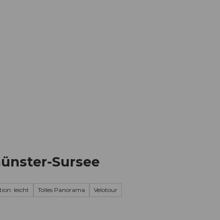
Informieren
Buchen
Business
W
münster-Sursee
ion: leicht
Tolles Panorama
Velotour