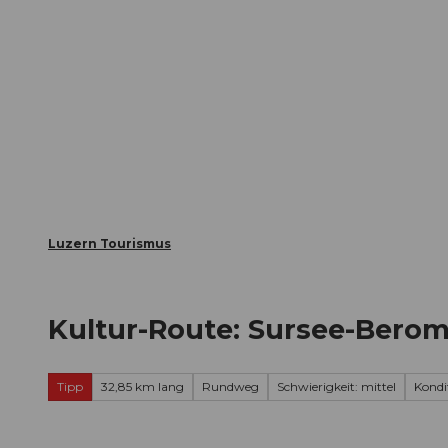
Z
ungen
Webcams
Gästekarte
u
m
Die Stadt
Die Erlebnisregion
I
n
h
a
l
t
Luzern Tourismus
Kultur-Route: Sursee-Bero
Tipp
32,85 km lang
Rundweg
Schwierigkeit: mittel
Kondit