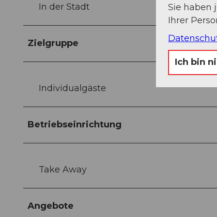
In der Stadt
Sie haben 
Ihrer Pers
Datenschu
Zielgruppe
Ich bin n
Individualgäste
Betriebseinrichtung
Take Away
Angebote