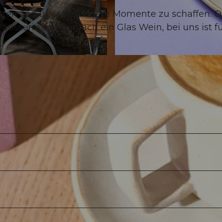
anzen Tag über besondere Momente zu schaffen. O
atisserie oder einfach ein Glas Wein, bei uns ist f
©
CC-BY-ND