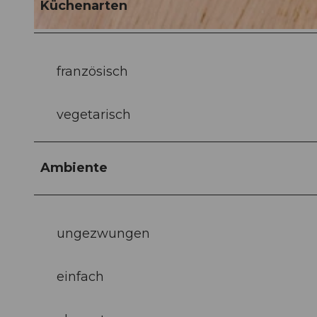
Küchenarten
© hurrah.ch |
CC-BY-ND
französisch
vegetarisch
Ambiente
ungezwungen
einfach