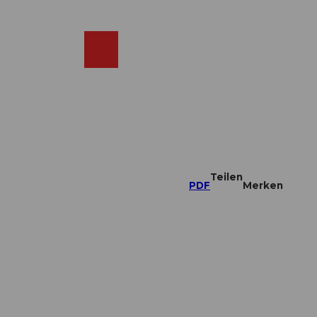
DE
ebcams
Merkzettel
Suche
Shop
Teilen
PDF
Merken