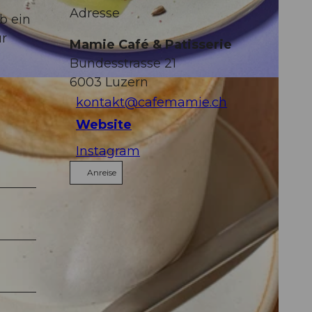
Adresse
b ein
ür
Mamie Café & Patisserie
Bundesstrasse 21
6003
Luzern
kontakt@cafemamie.ch
Website
Instagram
Anreise