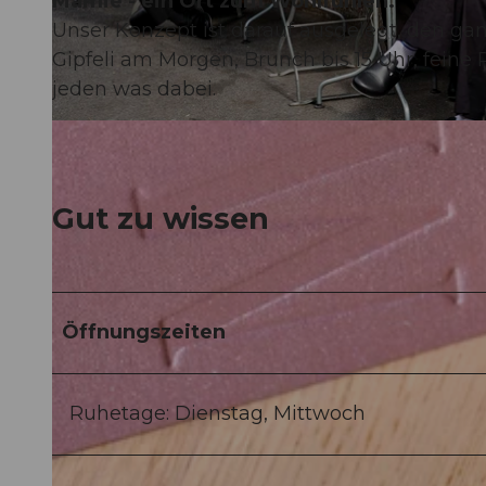
Mamie - ein Ort zum Wohlfühlen.
Unser Konzept ist darauf ausgelegt, den g
Gipfeli am Morgen, Brunch bis 15 Uhr, feine P
jeden was dabei.
© hurrah.ch |
CC-BY-ND
Gut zu wissen
Öffnungszeiten
Ruhetage: Dienstag, Mittwoch