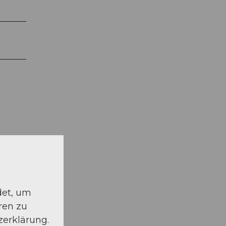
det, um
ren zu
zerklärung.