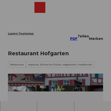
Z
u
Webcams
Merkzettel
Suche
Menü
Shop
m
I
n
h
a
Luzern Tourismus
Teilen
l
PDF
Merken
t
Restaurant Hofgarten
Restaurant
regional, Schweizer Küche, vegetarisch, mediterran