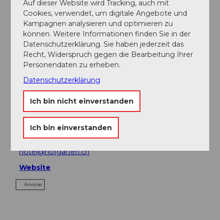
Auf dieser Website wird Tracking, auch mit
Cookies, verwendet, um digitale Angebote und
Sehenswertes
Kampagnen analysieren und optimieren zu
können. Weitere Informationen finden Sie in der
Touren
Datenschutzerklärung. Sie haben jederzeit das
Recht, Widerspruch gegen die Bearbeitung Ihrer
Personendaten zu erheben.
Datenschutzerklärung
Adresse
Ich bin nicht einverstanden
Hotel Hofgarten
Stadthofstrasse 14
6006
Luzern
Ich bin einverstanden
+41 (0)41 410 88 88
hotel@hofgarten.ch
Website
Anreise