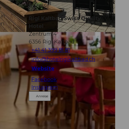
Adresse
r
 in
Rigi Kaltbad Swiss Quality
n.
Hotel
Zentrum 4
6356
Rigi Kaltbad
+41 41 399 81 81
info@hotelrigikaltbad.ch
Website
Facebook
Instagram
Anreise