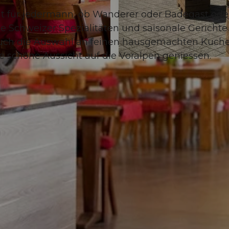
ant für jedermann, ob Wanderer oder Badegast ode
e Schweizer Spezialitäten und saisonale Gerichte
auch die Auswahl an feinen hausgemachten Kuche
e schöne Aussicht auf die Voralpen geniessen.
©
CC-BY-NC-ND