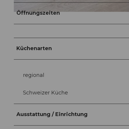
Öffnungszeiten
©
CC-BY-NC-ND
Küchenarten
regional
Schweizer Küche
Ausstattung / Einrichtung