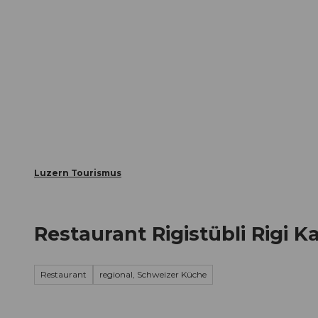
Z
ungen
Webcams
Gästekarte
u
m
Die Stadt
Die Erlebnisregion
I
n
h
a
l
t
Luzern Tourismus
Restaurant Rigistübli Rigi K
Restaurant
regional, Schweizer Küche