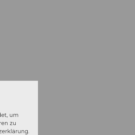
det, um
ren zu
zerklärung.