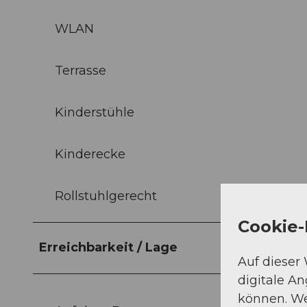
WLAN
Terrasse
Kinderstühle
Kinderecke
Rollstuhlgerecht
Cookie-
Erreichbarkeit / Lage
Auf dieser
digitale A
können. We