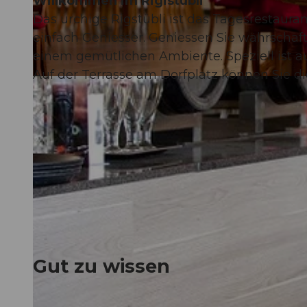
Willkommen im Rigistübli
Das urchige Rigstübli ist das Tagesrestaur
einfach Geniesser. Geniessen Sie währschaft
einem gemütlichen Ambiente. Speziell ist 
Auf der Terrasse am Dorfplatz können Sie di
©
CC-BY-NC-ND
Gut zu wissen