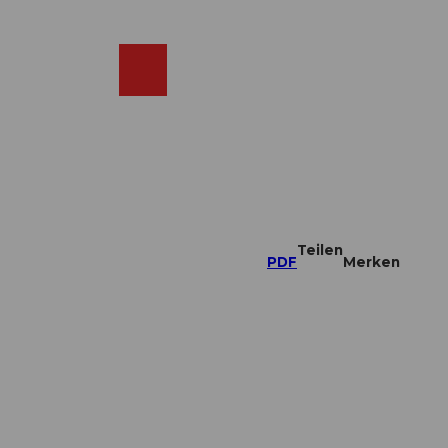
DE
ebcams
Merkzettel
Suche
Shop
Teilen
PDF
Merken