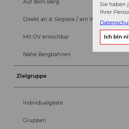
Auf dem Berg
Sie haben 
Ihrer Pers
Direkt an d. Skipiste / am Wanderweg
Datenschu
Mit ÖV erreichbar
Ich bin n
Nähe Bergbahnen
Zielgruppe
Individualgäste
Gruppen