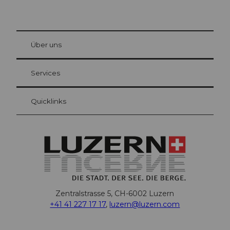
© Be
at Bre
chbü
hl
Über uns
Gästekarte Luzern
Ihre Vorteile als Übernachtungsgast
Services
Quicklinks
Zentralstrasse 5, CH-6002 Luzern
+41 41 227 17 17
,
luzern@luzern.com