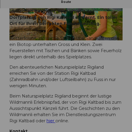
Route
Der wunderschöne Naturspielplatz, inmitten der
idyllischen Bergwelt, liegt unweit des
Dorfplatzes von Rigi Kaltbad entfernt. Ein toller
Ort für Ihren perfekten Familienausflug.
Kletterfelsen, zahlreiche Spielgeräte, Sandkasten und
ein Biotop unterhalten Gross und Klein. Zwei
Feuerstellen mit Tischen und Bänken sowie Feuerholz
liegen direkt unterhalb des Spielplatzes.
Den abenteuerlichen Naturspielplatz Rigiland
erreichen Sie von der Station Rigi Kaltbad
(Zahnradbahn und/oder Luftseilbahn) zu Fuss in nur
wenigen Minuten.
Beim Naturspielplatz Rigiland beginnt der lustige
Wildmannli Erlebnispfad, der von Rigi Kaltbad bis zum
Aussichtspunkt Känzeli führt. Die Geschichten zu den
Wildmannli erhalten Sie im Dienstleistungszentrum
Rigi Kaltbad oder
hier
online.
Kontakt