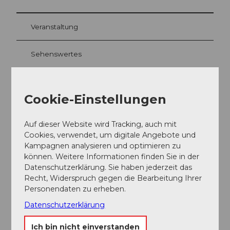
Veranstaltung
Sehenswertes
Touren
Cookie-Einstellungen
Webcams
Auf dieser Website wird Tracking, auch mit
Cookies, verwendet, um digitale Angebote und
Kampagnen analysieren und optimieren zu
Kontaktdaten
können. Weitere Informationen finden Sie in der
Datenschutzerklärung. Sie haben jederzeit das
6356
Rigi Kaltbad
Recht, Widerspruch gegen die Bearbeitung Ihrer
welcome@rigi.ch
Personendaten zu erheben.
Datenschutzerklärung
Anreise
Ich bin nicht einverstanden