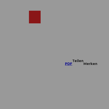
DE
ebcams
Merkzettel
Suche
Shop
Teilen
PDF
Merken