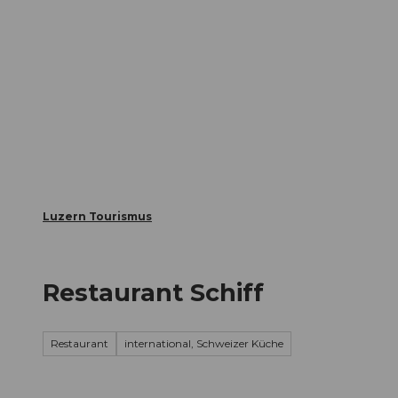
Z
ungen
Webcams
Gästekarte
u
m
Die Stadt
Die Erlebnisregion
I
n
h
a
l
t
Luzern Tourismus
Restaurant Schiff
Restaurant
international, Schweizer Küche