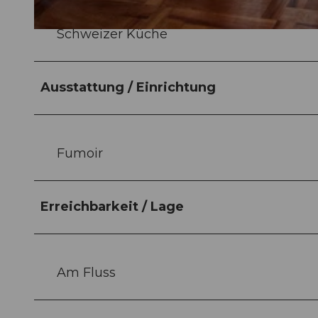
Schweizer Küche
© Luzern Tourismus, Gabriel Ammon / AURA |
CC-BY-NC-ND
Ausstattung / Einrichtung
Fumoir
Erreichbarkeit / Lage
Am Fluss