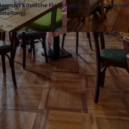
ten und köstliche Fleischgerichte inmitten von
stellung).
e, im urchigen Wirtskeller oder auf der gemütlic
© Luzern Tourismus, Gabriel Ammon |
CC-BY-NC-ND