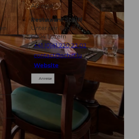
Adresse
Restaurant Schiff
hen
Unter der Egg 8
6004
Luzern
+41 (0)41 220 22 02
contact@schiff.lu
Website
Anreise