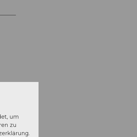
schauen
det, um
ren zu
zerklärung.