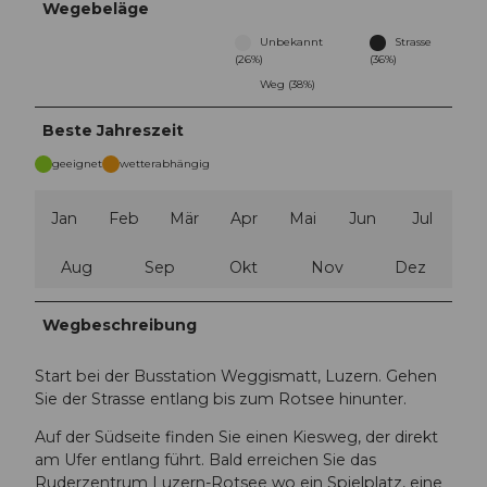
Wegebeläge
Unbekannt
Strasse
(26%)
(36%)
Weg (38%)
Beste Jahreszeit
geeignet
wetterabhängig
Jan
Feb
Mär
Apr
Mai
Jun
Jul
Aug
Sep
Okt
Nov
Dez
Wegbeschreibung
Start bei der Busstation Weggismatt, Luzern. Gehen
Sie der Strasse entlang bis zum Rotsee hinunter.
Auf der Südseite finden Sie einen Kiesweg, der direkt
am Ufer entlang führt. Bald erreichen Sie das
Ruderzentrum Luzern-Rotsee wo ein Spielplatz, eine