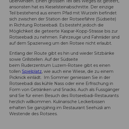
überwinden. Einen grossen Teil des Weges ist geteert,
ansonsten hat es Kieselsteinabschnitte. Der einzige
Teil bestehend aus einem Pfad mit Wurzeln befindet
sich zwischen der Station der Rotseefähre (Südseite)
in Richtung Rotseebadi. Es besteht jedoch die
Möglichkeit die geteerte Kaspar-Kopp-Strasse bis zur
Rotseebadi zu nehmen. Fahrzeuge und Fahrräder sind
auf dem Spazierweg um den Rotsee nicht erlaubt.
Entlang der Route gibt es hin und wieder Sitzbänke
sowie Grillstellen. Auf der Südseite
beim Ruderzentrum Luzern-Rotsee gibt es einen
tollen
Spielplatz
, wie auch eine Wiese, die zu einem
Picknick einlädt. Im Sommer geniessen Sie in der
Rotseebadi das kühle Nass oder eine Erfrischung in
Form von Getränken und Snacks. Auch als Fussgänger
sind Sie für einen Besuch des Rotseebadi-Restaurants
herzlich willkommen. Kulinarische Leckerbissen
erhalten Sie ganzjährig im Restaurant Seehüsli am
Westende des Rotsees.