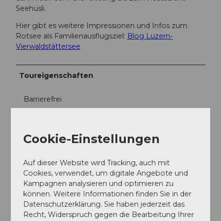
Seehüsli.
Hier gibt es weitere Impressionen und Infos zum
Rotsee als Familienausflugsziel:
Blog Luzern-
Vierwaldstättersee
Toureigenschaften
Barrierefrei
Einkehrmöglichkeit
Cookie-Einstellungen
Natur Highlight
Auf dieser Website wird Tracking, auch mit
Ausrüstung
Cookies, verwendet, um digitale Angebote und
Kampagnen analysieren und optimieren zu
Gutes Schuhwerk wird empfohlen.
können. Weitere Informationen finden Sie in der
Datenschutzerklärung. Sie haben jederzeit das
Anreise und Parken
Recht, Widerspruch gegen die Bearbeitung Ihrer