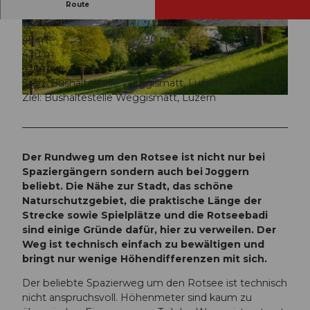
Route
1:50 h
7,11 km
© Laila Bosco, Luzern Tourismus, Laila Bosco /
© Alexander Kramis / Luzern Tourismus, Luzer
49 m
90 m
LTAG
n Tourismus
420 m
461 m
41 m
Start: Bushaltestelle Weggismatt, Luzern
Ziel: Bushaltestelle Weggismatt, Luzern
© Laila Bosco, Luzern Tourismus
Der Rundweg um den Rotsee ist nicht nur bei
Spaziergängern sondern auch bei Joggern
beliebt. Die Nähe zur Stadt, das schöne
Naturschutzgebiet, die praktische Länge der
Strecke sowie Spielplätze und die Rotseebadi
sind einige Gründe dafür, hier zu verweilen. Der
Weg ist technisch einfach zu bewältigen und
bringt nur wenige Höhendifferenzen mit sich.
Der beliebte Spazierweg um den Rotsee ist technisch
nicht anspruchsvoll. Höhenmeter sind kaum zu