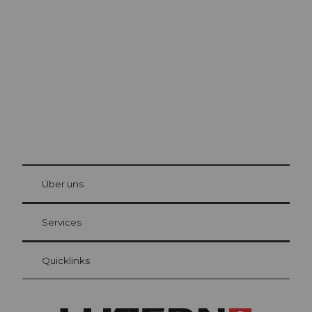
Ausflugstipps in
Luzern
Die Stadt. Der See. Die Berge.
© Be
at Bre
chbü
hl
Über uns
Gästekarte Luzern
Ihre Vorteile als Übernachtungsgast
Services
Quicklinks