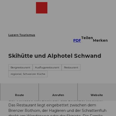
Z
u
Webcams
Merkzettel
Suche
Menü
Shop
m
I
n
h
a
Luzern Tourismus
Teilen
l
PDF
Merken
t
Skihütte und Alphotel Schwand
Bergrestaurant
Ausflugsrestaurant
Restaurant
regional, Schweizer Küche
Geniesse das Essen im urchigen Kuhstall oder auf
Route
Anrufen
Website
der Terrasse mit Blick auf das Brienzer Rothorn
Das Restaurant liegt eingebettet zwischen dem
Brienzer Rothorn, der Hagleren und der Schrattenfluh