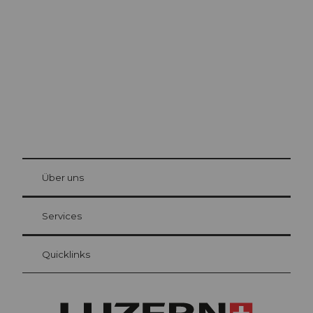
Luzern
Die Stadt. Der See. Die Berge.
© Be
at Bre
chbü
hl
Über uns
Gästekarte Luzern
Ihre Vorteile als Übernachtungsgast
Services
Quicklinks