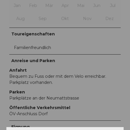
Jan
Feb
Mär
Apr
Mai
Jun
Jul
Aug
Sep
Okt
Nov
Dez
Toureigenschaften
Familienfreundlich
Anreise und Parken
Anfahrt
Bequem zu Fuss oder mit dem Velo erreichbar.
Parkplatz vorhanden.
Parken
Parkplätze an der Neumattstrasse
Öffentliche Verkehrsmittel
ÖV-Anschluss Dorf
Eignung