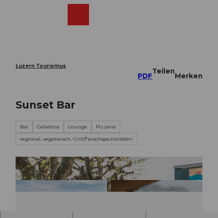
Z
u
Webcams
Merkzettel
Suche
Menü
Shop
m
I
n
h
a
Luzern Tourismus
Teilen
l
PDF
Merken
t
Sunset Bar
Bar
Gelateria
Lounge
Pizzeria
regional, vegetarisch, Grill/Fleischspezialitäten