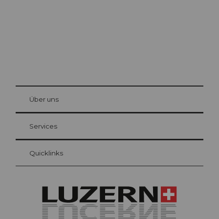
© Be
at Bre
chbü
hl
Über uns
Gästekarte Luzern
Ihre Vorteile als Übernachtungsgast
Services
Quicklinks