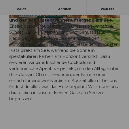
Pures Ferienfeeling in der Sunset Bar – geniessen
Route
Anrufen
Website
Sie erfrischende Cocktails, köstliche Aperitifs
und den schönsten Sonnenuntergang am See.
© Hotel Seeburg |
CC-BY
© Hotel Seeburg, Sara Furrer |
CC-BY
Erlebe pures Urlaubsfeeling in unserer traumhaften
Sunset Bar, wo Entspannung und Genuss Hand in
Hand gehen. Lass dich von der einzigartigen
Atmosphäre verwöhnen und geniesse den schönsten
© Hotel Seeburg |
CC-BY
Platz direkt am See, während die Sonne in
spektakulären Farben am Horizont versinkt. Dazu
servieren wir dir erfrischende Cocktails und
verführerische Aperitifs – perfekt, um den Alltag hinter
dir zu lassen. Ob mit Freunden, der Familie oder
einfach für eine wohlverdiente Auszeit allein – bei uns
findest du alles, was das Herz begehrt. Wir freuen uns
darauf, dich in unserer kleinen Oase am See zu
begrüssen!