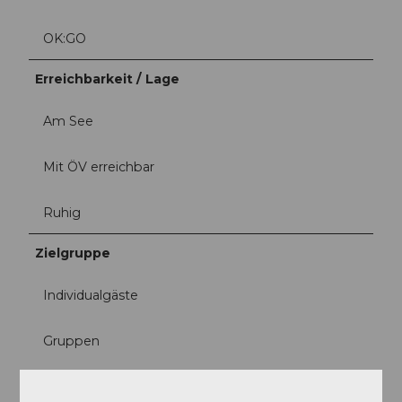
OK:GO
Erreichbarkeit / Lage
Am See
Mit ÖV erreichbar
Ruhig
Zielgruppe
Individualgäste
Gruppen
Familien