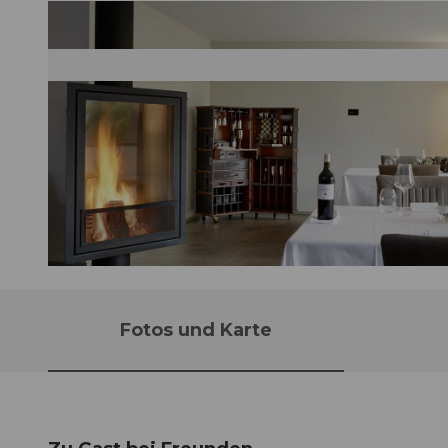
©
CC-BY-NC-ND
Fotos und Karte