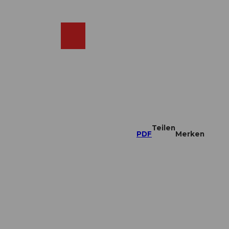
DE
ebcams
Merkzettel
Suche
Shop
Teilen
PDF
Merken