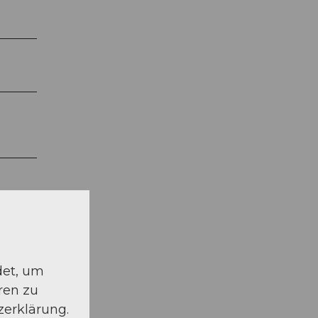
det, um
ren zu
zerklärung.