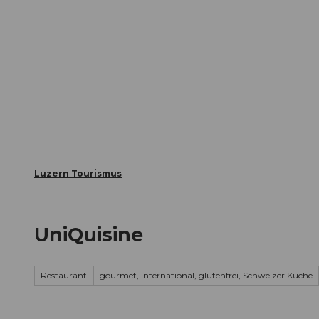
Z
ungen
Webcams
Gästekarte
u
m
Die Stadt
Die Erlebnisregion
I
n
h
a
l
t
Luzern Tourismus
UniQuisine
Restaurant
gourmet, international, glutenfrei, Schweizer Küche