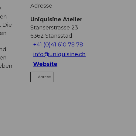
Adresse
e
ken
Uniquisine Atelier
. Die
Stanserstrasse 23
gen
6362
Stansstad
+41 (0)41 610 78 78
und
info@uniquisine.ch
len
Website
ieben
Anreise