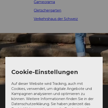
Gameorama
Gletschergarten
Verkehrshaus der Schweiz
Interaktive Museen entdecken
Cookie-Einstellungen
Auf dieser Website wird Tracking, auch mit
Cookies, verwendet, um digitale Angebote und
Kampagnen analysieren und optimieren zu
Follow us on instagram
können. Weitere Informationen finden Sie in der
Datenschutzerklärung. Sie haben jederzeit das
Sharing the best of Lucerne 💙