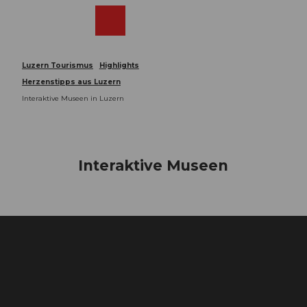
Z
u
Webcams
Merkzettel
Suche
Menü
Shop
m
I
n
Luzern Tourismus
Highlights
h
Herzenstipps aus Luzern
a
Interaktive Museen in Luzern
l
t
Interaktive Museen