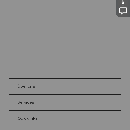
Ausflugstipps in
Luzern
Die Stadt. Der See. Die Berge.
© Be
at Bre
chbü
hl
Über uns
Gästekarte Luzern
Ihre Vorteile als Übernachtungsgast
Services
Quicklinks