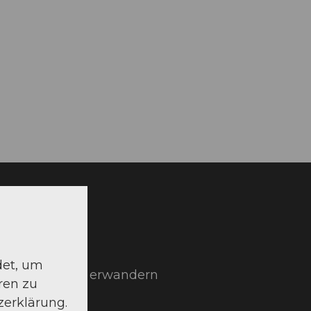
uchen
det, um
Zentralschweiz erwandern
ren zu
zerklärung.