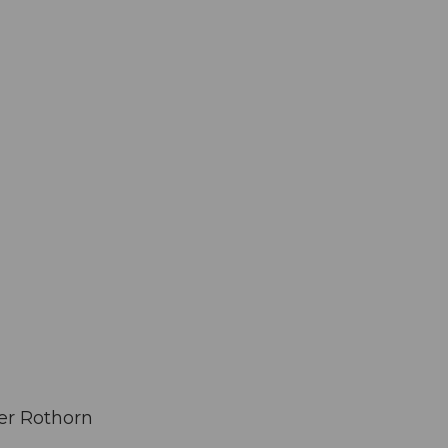
Informieren
Buchen
Business
W
zer Rothorn