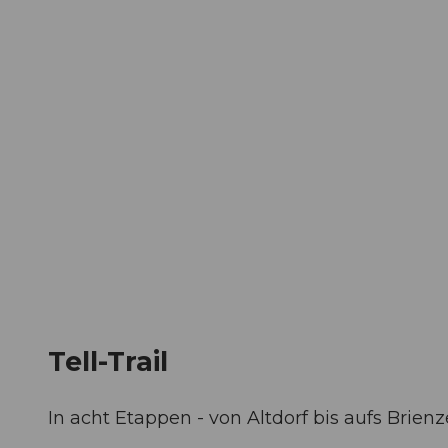
Z
ungen
Webcams
Gästekarte
u
m
Die Stadt
Die Erlebnisregion
I
n
h
a
l
t
Tell-Trail
In acht Etappen - von Altdorf bis aufs Brien