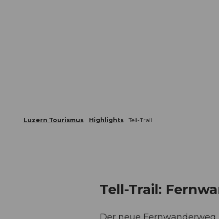
Luzern Tourismus
Highlights
Tell-Trail
Tell-Trail: Fern
Der neue Fernwanderweg «Te