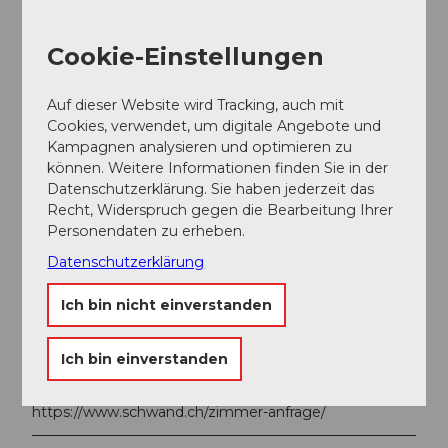
Parken
Kostenlos für Restaurant- und Hotelgäste
Cookie-Einstellungen
Öffentliche Verkehrsmittel
Der nächste Bahnhof befindet sich in Sörenberg.
Auf dieser Website wird Tracking, auch mit
Cookies, verwendet, um digitale Angebote und
Die Bahn fährt im Halbstunden-Takt von Luzern oder
Kampagnen analysieren und optimieren zu
Bern nach Schüpfheim –
können. Weitere Informationen finden Sie in der
mit Anschluss auf das Postauto Richtung Sörenberg.
Datenschutzerklärung. Sie haben jederzeit das
Recht, Widerspruch gegen die Bearbeitung Ihrer
Shuttle Service
Personendaten zu erheben.
Nur im Winter möglich
Datenschutzerklärung
Social Media
Ich bin nicht einverstanden
Facebook
Preisinformationen
Ich bin einverstanden
Erfahren Sie mehr zu den Zimmerpreisen :
https://www.schwand.ch/zimmer-anfrage/