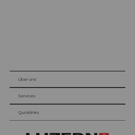
Luzern
Die Stadt. Der See. Die Berge.
© Be
at Bre
chbü
hl
Über uns
Gästekarte Luzern
Ihre Vorteile als Übernachtungsgast
Services
Quicklinks