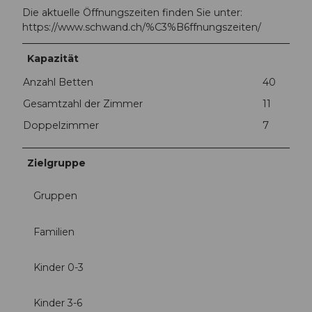
o
Die aktuelle Öffnungszeiten finden Sie unter:
t
https://www.schwand.ch/%C3%B6ffnungszeiten/
e
l
Kapazität
S
c
Anzahl Betten
40
h
Gesamtzahl der Zimmer
11
w
a
Doppelzimmer
7
n
d
Zielgruppe
S
o
m
Gruppen
m
e
Familien
r
.
Kinder 0-3
J
P
G
Kinder 3-6