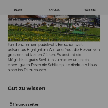
Ferien machen im Alphotel Schwand bedeutet im
Route
Anrufen
Website
Sommer direkt im Wandergebiet und im Winter
direkt im Skigebiet Urlaub zu machen.
© Samuel Buettler, Samuel Buettler Photograp
© Samuel Buettler, Samuel Buettler Photograp
hie
hie
Der Ausblick auf das Brienzer Rothorn, die Hagleren
oder die Schrattenfluh lässt das Herz eines jeden
Sommer- oder Wintersportlers höher schlagen. Auch
die Familien fühlen sich in den grosszügigen
S
Familienzimmern pudelwohl. Ein schon weit
k
bekanntes Highlight im Winter erfreut die Herzen von
i
grossen und kleinen Gästen. Es besteht die
h
Möglichkeit gratis Schlitten zu mieten und nach
ü
einem guten Essen die Schlittelpiste direkt am Haus
t
hinab ins Tal zu sausen.
t
e
&
Gut zu wissen
A
l
p
Öffnungszeiten
h