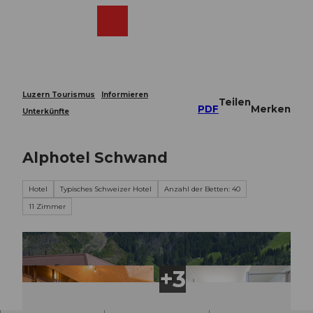
Z
u
Webcams
Merkzettel
Suche
Menü
Shop
m
I
n
h
a
Luzern Tourismus
Informieren
Teilen
l
PDF
Merken
Unterkünfte
t
Alphotel Schwand
Hotel
Typisches Schweizer Hotel
Anzahl der Betten: 40
11 Zimmer