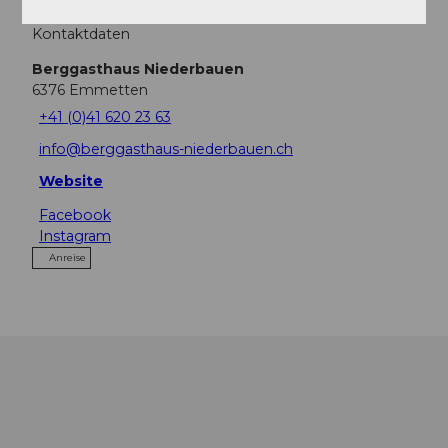
Kontaktdaten
Berggasthaus Niederbauen
6376
Emmetten
+41 (0)41 620 23 63
info@berggasthaus-niederbauen.ch
Website
Facebook
Instagram
Anreise