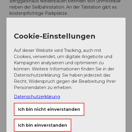
Berggasthaus Niederbauen befindet sich unmittelbar
neben der Seilbahnstation. An der Talstation gibt es
kostenpflichtige Parkplätze.
Social Media
Cookie-Einstellungen
Facebook
Instagram
Auf dieser Website wird Tracking, auch mit
Cookies, verwendet, um digitale Angebote und
Kampagnen analysieren und optimieren zu
können. Weitere Informationen finden Sie in der
Datenschutzerklärung. Sie haben jederzeit das
In der Nähe
Auf der Karte anschauen
Recht, Widerspruch gegen die Bearbeitung Ihrer
Personendaten zu erheben.
Datenschutzerklärung
Sehenswertes
Ich bin nicht einverstanden
Touren
Ich bin einverstanden