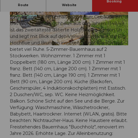
Booking
Die Stiftung Ferien im Baudenkmal verbindet
Route
Website
Denkmalpflege mit Tourismus und setzt sich
schweizweit für den Erhalt historischer Gebäude ein.
© swisshotel
© swisshotel
Das Wohnhaus «Buochholz» aus den Jahren 1348/49
ist das zweitälteste datierte Holzhaus im Kanton Uri
und liegt mit Blick auf den Vierwaldstättersee, die Rigi
Hochflue und Brunnen inmitten grüner Wiesen und
© swisshotel
bietet viel Ruhe. 5-Zimmer-Bauernhaus auf 2
Stockwerken. Wohnzimmer. 1 Zimmer mit 1
Doppelbett (180 cm, Länge 200 cm). 1 Zimmer mit 1
franz. Bett (140 cm, Länge 200 cm). 1 Zimmer mit 1
franz. Bett (140 cm, Länge 190 cm). 1 Zimmer mit 1
Bett (90 cm, Länge 200 cm). Küche (Backofen,
Geschirrspüler, 4 Induktionskochplatten) mit Esstisch.
2 Duschen/WC, sep. WC. Keine Heizmöglichkeit.
Balkon. Schöne Sicht auf den See und die Berge. Zur
Verfügung: Waschmaschine, Wäschetrockner,
Babybett, Haartrockner. Internet (WLAN, gratis). Bitte
beachten: Nichtraucher-Haus. Keine Haustiere erlaubt.
Freistehendes Bauernhaus "Buochholz", renoviert im
Jahre 2026. Erhöhte Lage. Zur Alleinbenutzung: