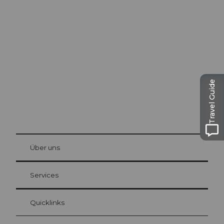
Ausflugstipps in
Luzern
Die Stadt. Der See. Die Berge.
Travel Guide
© Be
at Bre
chbü
hl
Über uns
Gästekarte Luzern
Ihre Vorteile als Übernachtungsgast
Services
Quicklinks