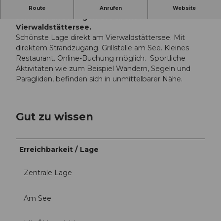
Familien und junggebliebene geniessen diesen
Route
Anrufen
Website
schönen und ruhigen Ort direkt am
Vierwaldstättersee.
Schönste Lage direkt am Vierwaldstättersee. Mit
direktem Strandzugang. Grillstelle am See. Kleines
Restaurant. Online-Buchung möglich. Sportliche
Aktivitäten wie zum Beispiel Wandern, Segeln und
Paragliden, befinden sich in unmittelbarer Nähe.
Gut zu wissen
Erreichbarkeit / Lage
Zentrale Lage
Am See