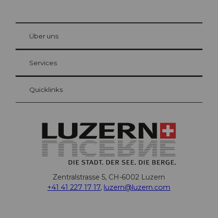
© Be
at Bre
chbü
hl
Über uns
Gästekarte Luzern
Ihre Vorteile als Übernachtungsgast
Services
Quicklinks
Zentralstrasse 5, CH-6002 Luzern
+41 41 227 17 17
,
luzern@luzern.com
F
X
Y
I
T
T
P
L
W
T