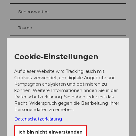
Sehenswertes
Touren
Cookie-Einstellungen
Kontaktdaten
Camping Hopfräben
Auf dieser Website wird Tracking, auch mit
Hopfräbenstrasse 6
Cookies, verwendet, um digitale Angebote und
6440
Brunnen
Kampagnen analysieren und optimieren zu
+41 79 585 78 71
können. Weitere Informationen finden Sie in der
info@camping-hopfraeben.ch
Datenschutzerklärung. Sie haben jederzeit das
Recht, Widerspruch gegen die Bearbeitung Ihrer
Website
Personendaten zu erheben.
Anreise
Datenschutzerklärung
Ich bin nicht einverstanden