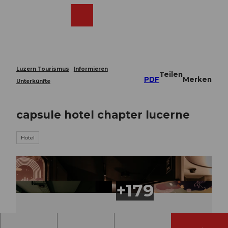
Z
u
Webcams
Merkzettel
Suche
Menü
Shop
m
I
n
h
a
Luzern Tourismus
Informieren
Teilen
l
PDF
Merken
Unterkünfte
t
capsule hotel chapter lucerne
Hotel