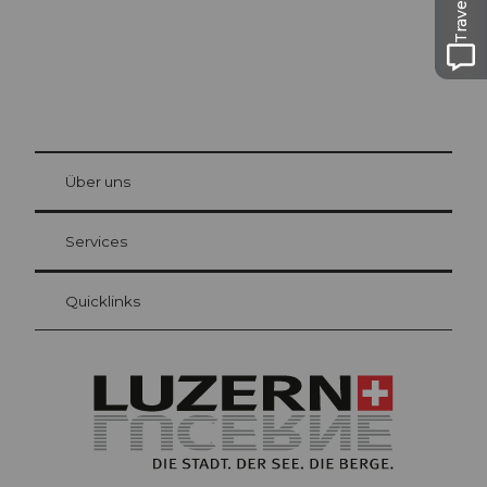
© Be
at Bre
chbü
hl
Über uns
Gästekarte Luzern
Ihre Vorteile als Übernachtungsgast
Services
Quicklinks