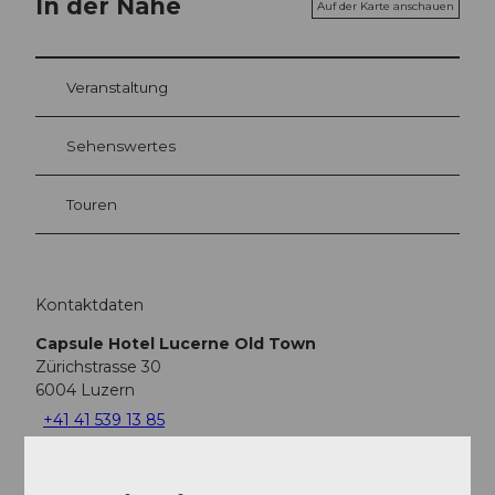
In der Nähe
Auf der Karte anschauen
Veranstaltung
Sehenswertes
Touren
Kontaktdaten
Capsule Hotel Lucerne Old Town
Zürichstrasse 30
6004
Luzern
+41 41 539 13 85
info@capsulehotel.ch
Website