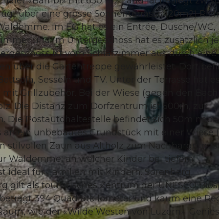
halet «Bambi» mit 650 m2 Landfläche liegt zwis
ügt über eine grosse Sonnenterrasse (20m2) Ric
 Waldemme. Im EG hat es ein Entrée, Dusche/WC,
mmer und im Untergeschoss hat es zusätzlich je
ergeschoss ist vom Schlafzimmer aus durch eine
© swisshotel
en über die Gartentreppe gewährleistet. Dort bef
ttsofa, Sesseln und TV. Unter der Terrasse hat e
 mit Grillzubehör. Bei der Wiese (gegen den Bach
olz. Die Distanz zum Dorfzentrum ist 500m, zur
Die Postautohaltestelle befindet sich 50m neb
s an ein unbebautes Grundstück mit einer Wiese 
nen stilvollen Zaun aus Altholz zum Nachbargrunds
zur Waldemme, an welcher Kinder bei tiefem
t ideal für Familien mit Kindern. Sörenberg
g gilt als touristisches Zentrum der UNESCO Bio
 beträgt 394 Quadratkilometer und kaum eine Re
 Raum, wie der «Wilde Westen von Luzern». Genie