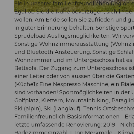
Sie in unserer familienfreundlichen Region 
Egal ob Sie die Ruhe bevorzugen, sich in der
© swisshotel
wollen. Am Ende sollen Sie zufrieden und 
in guter Erinnerung behalten. Sonstige Spor
Sprudelbad Ausflugsmöglichkeiten: Wir ver
Sonstige Wohnzimmerausstattung (Wohnzim
und Bluetooth Ansteuerung. Sonstige Schla
Wohnzimmer und im Untergeschoss hat es zu
Bettsofa. Der Zugang zum Untergeschoss i
einer Leiter oder von aussen über die Gart
(Küche1): Eine Nespresso Maschine, ein Bia
sind vorhanden! Sportmöglichkeiten in der 
Golfplatz, Klettern, Mountainbiking, Paragli
Ski (alpin), Ski (Langlauf), Tennis Ortsbesch
Familienfreundlich Basisinformationen - Erl
letzte umfassende Renovierung: 2019 - Nicht
Badezimmeranzahl: 1 Top Merkmale - Klimaanl