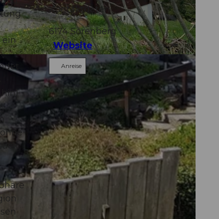
chen
Kontaktdaten
htung
6174
Sörenberg
 ein
Website
indet
Anreise
s
 hin)
en
(ohne
tück
sphäre
gion
ssen