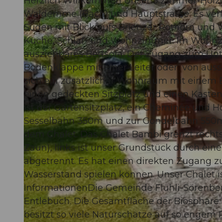
Herzlich Willkommen Unser 3 Zimmer-Holzc
Waldemme (Bach) und Hauptstrasse. Es verf
Süden mit Blick aufs Brienzer Rothorn und
Küche, Schlaf- und Wohnzimmer. Im Wohnzi
ausziehbares Bettsofa. Der Zugang zum Unt
© swisshotel
Bodenklappe mit einer Leiter oder von auss
sich ein zusätzlicher Wohnraum mit einem Be
einen gedeckten Sitzplatz und einen Kasten
ist der Gartensitzplatz, ein Cheminée und H
Sesselbahn 350m und zur Gondelbahn 550m. 
dem Chalet. Das Chalet Bambi grenzt recht
Zaun), links ist unser Grundstück durch ei
abgetrennt. Es hat einen direkten Zugang 
Wasserstand spielen können. Unser Chalet is
InformationenDie Gemeinde Flühli-Sörenber
Entlebuch. Die Gesamtfläche der Biosphäre
besitzt so viele Naturschätze auf so engem