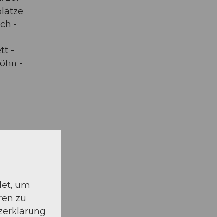
plätze
ch -
tt -
öhn -
 -
650m².
det, um
ren zu
zerklärung.