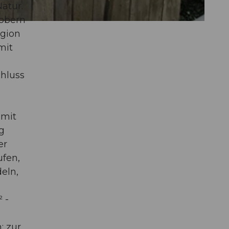
atur.
robern
egion
mit
hluss
s
 mit
g
er
ufen,
deln,
 -
: zur