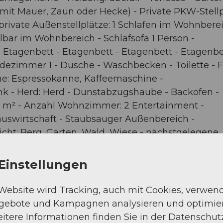
(mit Mauer, Zaun oder Hecke) - Private PKW-Stell
private Außen­stellplätze: 1 Schlafen im Wohnberei
lbar im Wohnbereich - Schlafsofa 1 Person -
Etagenbett - Etagenbett - Etagenbett - Etagenbe
zimmer 1 - Dusche - Waschbecken - Toilette - F
e: Espressokanne, Kaffeemaschine -
ank - Herd: Herd - Dunstabzugshaube - Backofen -
 5 m² - Anzahl Wohnzimmer: 2 Entertainment -
Hauswirtschaft - Staubsauger Außenbereich -
icht: Berg, Garten, Wald, Wiese - nächstgelegene
0 m - Cafés/Restaurants: 500 m - Bahnhof: 17,0 km
Ski - Skilanglauf: 350 m - Berg-/Seilbahn: 350 m
Einstellungen
- Inmitten der Natur gelegen Grundstücksfläche: 
 Website wird Tracking, auch mit Cookies, verwen
ngebote und Kampagnen analysieren und optimie
itere Informationen finden Sie in der Datenschut