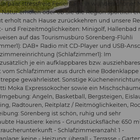
ein paar stressfreie Ferientage in wunderschöner N
 Natur erholen oder ob Sie die Region sportlich e
gut erholt nach Hause zurückkehren und unsere R
t- und Freizeitmöglichkeiten: Minigolf, Hallenbad 
weisen auf das Tourismusbüro Sörenberg-Flühli
mer1): DAB+ Radio mit CD-Player und USB-Ansc
fzimmereinrichtung (Schlafzimmer1): Im
sätzlich je ein aufklappbares bzw. ausziehbare
st vom Schlafzimmer aus durch eine Bodenklappe
entreppe gewährleistet. Sonstige Kücheneinrichtun
letti Moka Expressokocher sowie ein Mischschäum
Umgebung: Angeln, Basketball, Bergsteigen, Eisla
ding, Radtouren, Reitplatz / Reitmöglichkeiten, Ro
reibung: Sörenberg ist schön, ruhig und sehr
aubte Haustiere: keins - Grundstücksfläche: 650 m²
raucherunterkunft - Schlafzimmeranzahl: 1 -
age: keine - Heizung: überall - Terrasse - Garten