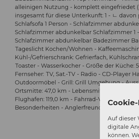
alleinigen Nutzung - komplett eingefriedet 
insgesamt für diese Unterkunft: 1 - ㄴ davon 
Schlafsofa 1 Person - Schlafzimmer abdunke
Schlafzimmer abdunkelbar Schlafzimmer 1 - 
Schlafzimmer abdunkelbar Badezimmer Bade
Tageslicht Kochen/Wohnen - Kaffeemaschin
Kühl-/Gefrierschrank: Gefrierfach, Kühlschr
Toaster - Wasserkocher - Größe der Küche:
Fernseher: TV, Sat.-TV - Radio - CD-Player 
Outdoormöbel - Grill: Grill Umgebung - Auss
Ortsmitte: 47,0 km - Lebensmittelhandel: 55
Flughafen: 119,0 km - Fahrrad-Verleih: 1 m - 
Cookie-
Besonderheiten - Anglerfreundlich - Chalet 
Auf dieser
digitale A
können. We