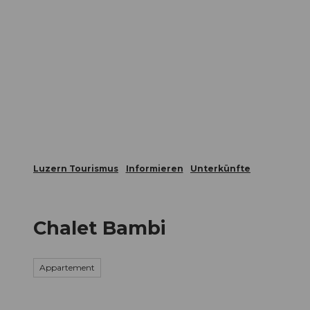
Z
ungen
Webcams
Gästekarte
u
m
Die Stadt
Die Erlebnisregion
I
n
h
a
l
t
Luzern Tourismus
Informieren
Unterkünfte
Chalet Bambi
Appartement