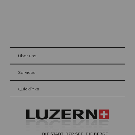
© Be
at Bre
chbü
hl
Über uns
Gästekarte Luzern
Ihre Vorteile als Übernachtungsgast
Services
Quicklinks