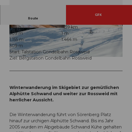
GPX
Route
1:30 h
4,39 km
© Samuel Büttler, UNESCO Biosphäre Entlebu
© Samuel Büttler, UNESCO Biosphäre Entlebu
309 m
1 m
ch, Samuel Buettler Photographie
ch, Samuel Buettler Photographie
1.155 m
1.464 m
309 m
Start: Talstation Gondelbahn Rossweid
Ziel: Bergstation Gondelbahn Rossweid
© Yannick Röösli, UNESCO Biosphäre Entlebuch
Winterwanderung im Skigebiet zur gemütlichen
Alphütte Schwand und weiter zur Rossweid mit
herrlicher Aussicht.
Die Winterwanderung führt von Sörenberg Platz
hinauf zur urchigen Alphütte Schwand. Bis ins Jahr
2005 wurden im Alpgebäude Schwand Kühe gehalten