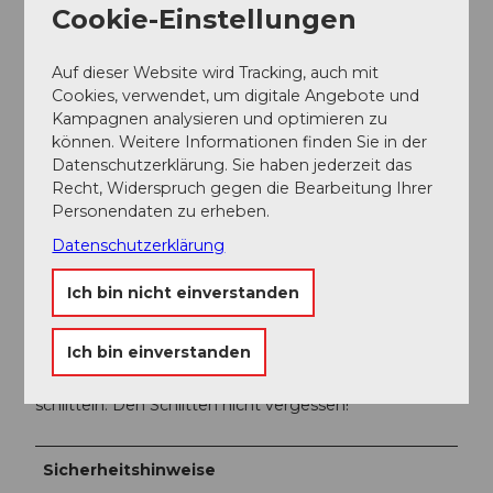
Cookie-Einstellungen
Broschüre Winterwandern - Wandervorschläge in der
UNESCO Biosphäre Entlebuch können Sie
hier
Auf dieser Website wird Tracking, auch mit
herunterladen oder bestellen.
Cookies, verwendet, um digitale Angebote und
Kampagnen analysieren und optimieren zu
können. Weitere Informationen finden Sie in der
Autor:in
Datenschutzerklärung. Sie haben jederzeit das
Recht, Widerspruch gegen die Bearbeitung Ihrer
Sörenberg Flühli Tourismus
Personendaten zu erheben.
Organisation
Datenschutzerklärung
UNESCO Biosphäre Entlebuch
Ich bin nicht einverstanden
Unser Tipp
Ich bin einverstanden
Von der Rossweid können Sie auch zurück ins Dorf
schlitteln. Den Schlitten nicht vergessen!
Sicherheitshinweise