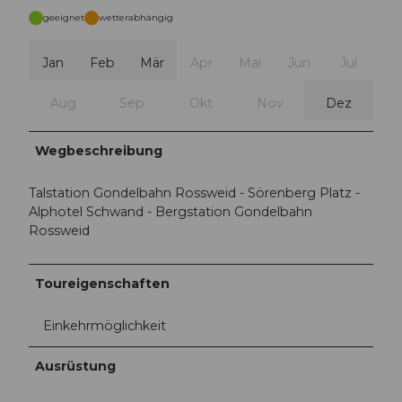
geeignet
wetterabhängig
Jan
Feb
Mär
Apr
Mai
Jun
Jul
Aug
Sep
Okt
Nov
Dez
Wegbeschreibung
Talstation Gondelbahn Rossweid - Sörenberg Platz -
Alphotel Schwand - Bergstation Gondelbahn
Rossweid
Toureigenschaften
Einkehrmöglichkeit
Ausrüstung