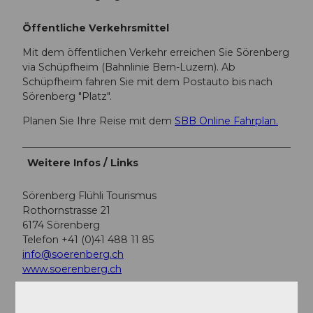
Öffentliche Verkehrsmittel
Mit dem öffentlichen Verkehr erreichen Sie Sörenberg
via Schüpfheim (Bahnlinie Bern-Luzern). Ab
Schüpfheim fahren Sie mit dem Postauto bis nach
Sörenberg "Platz".
Planen Sie Ihre Reise mit dem
SBB Online Fahrplan.
Weitere Infos / Links
Sörenberg Flühli Tourismus
Rothornstrasse 21
6174 Sörenberg
Telefon +41 (0)41 488 11 85
info@soerenberg.ch
www.soerenberg.ch
Literatur