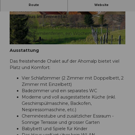
Natur, Ruhe, viel Platz und eine grossartige
Route
Website
Fernsicht - Geniessen Sie im gemütliches
Ferienhaus im Emmental.
© Erlebnismacher AG
© Erlebnismacher AG
Das Ferienhaus bietet viel Platz und eignet sich
perfekt für Familienferien, ein Wochenende mit
Freunden, und für alle, die Ruhe und Erholung suchen.
© Erlebnismacher AG
Ausstattung
Das freistehende Chalet auf der Ahornalp bietet viel
Platz und Komfort:
Vier Schlafzimmer (2 Zimmer mit Doppelbett, 2
Zimmer mit Einzelbett)
Badezimmer und ein separates WC
Moderne und voll ausgestattete Küche (inkl.
Geschirrspülmaschine, Backofen,
Nespressomaschine, etc.)
Cheminéestube und zusätzlicher Essraum -
Sonnige Terrasse und grosser Garten
Babybett und Spiele für Kinder
Das Haus verfügt über kein WLAN.