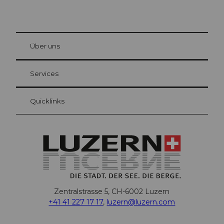
© Be
at Bre
chbü
hl
Über uns
Gästekarte Luzern
Ihre Vorteile als Übernachtungsgast
Services
Quicklinks
Zentralstrasse 5, CH-6002 Luzern
+41 41 227 17 17
,
luzern@luzern.com