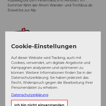
Fussweg bis zum Ferienhaus 5-10 Minuten. Im
Sommer fährt der Ahorn Wander- und Trottibus ab
Eriswil bis zur Alp.
Cookie-Einstellungen
Auf dieser Website wird Tracking, auch mit
Gut zu wissen
Cookies, verwendet, um digitale Angebote und
Kampagnen analysieren und optimieren zu
können. Weitere Informationen finden Sie in der
Datenschutzerklärung. Sie haben jederzeit das
Kapazität
Recht, Widerspruch gegen die Bearbeitung Ihrer
Anzahl Betten
0
Personendaten zu erheben.
Datenschutzerklärung
Organisation
Ich bin nicht einverstanden