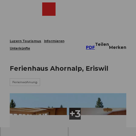
Z
u
Webcams
Merkzettel
Suche
Menü
Shop
m
I
n
h
a
Luzern Tourismus
Informieren
Teilen
l
PDF
Merken
Unterkünfte
t
Ferienhaus Ahornalp, Eriswil
Ferienwohnung