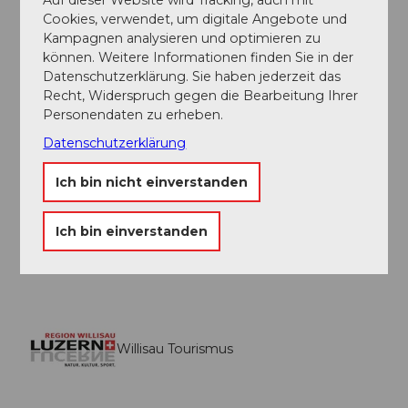
Cookies, verwendet, um digitale Angebote und
Organisation
Kampagnen analysieren und optimieren zu
können. Weitere Informationen finden Sie in der
Willisau Tourismus
Datenschutzerklärung. Sie haben jederzeit das
Recht, Widerspruch gegen die Bearbeitung Ihrer
Unser Tipp
Personendaten zu erheben.
Datenschutzerklärung
Vom 1. Mai bis 31. Okt. fährt an Sa, So und
Feiertagen der
Wanderbus
, eine Voranmeldung
Ich bin nicht einverstanden
ist nötig
Die Tour kann auch auf dem Menzberg, Hübeli
b. Hergiswil oder Holzwegen beendet werden,
Ich bin einverstanden
Busfahrplan beachten!
Willisau Tourismus