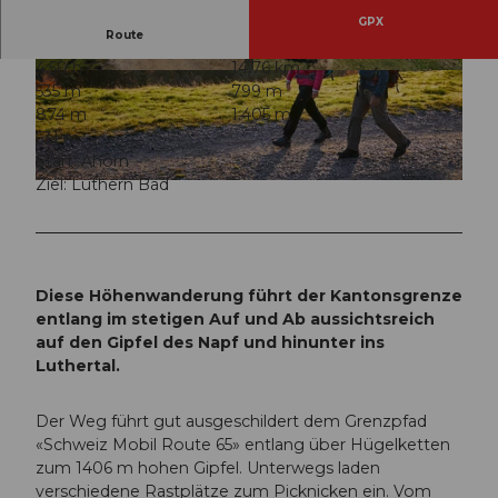
GPX
Route
4:50 h
14,76 km
© Willisau Tourismus |
CC-BY
© Willisau Tourismus, Willisau Tourismus |
535 m
799 m
CC-BY
874 m
1.405 m
531 m
Start: Ahorn
Ziel: Luthern Bad
© Beat Brechbühl, Willisau Tourismus |
CC-BY-ND
Diese Höhenwanderung führt der Kantonsgrenze
entlang im stetigen Auf und Ab aussichtsreich
auf den Gipfel des Napf und hinunter ins
Luthertal.
Der Weg führt gut ausgeschildert dem Grenzpfad
«Schweiz Mobil Route 65» entlang über Hügelketten
zum 1406 m hohen Gipfel. Unterwegs laden
verschiedene Rastplätze zum Picknicken ein. Vom