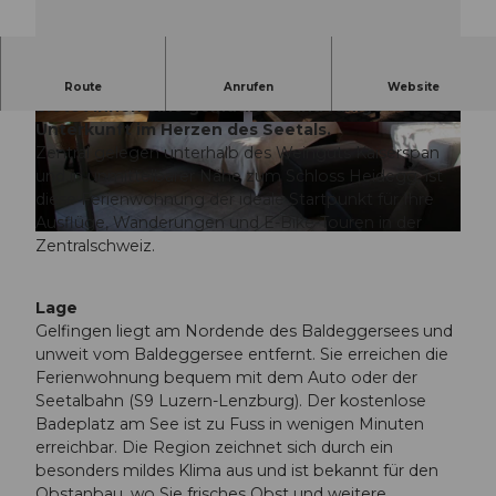
Die Ferienwohnung Burgweg 7 in Gelfingen
Route
Anrufen
Website
bietet Ihnen eine gemütliche und ruhige
Unterkunft im Herzen des Seetals.
© Seetal Tourismus, Ferienwohnung Burgweg
© Seetal Tourismus, Ferienwohnung Burgweg
7 |
CC-BY
7
Zentral gelegen unterhalb des Weinguts Kaiserspan
und in unmittelbarer Nähe zum Schloss Heidegg, ist
diese Ferienwohnung der ideale Startpunkt für Ihre
Ausflüge, Wanderungen und E-Bike-Touren in der
© Seetal Tourismus, Ferienwohnung Burgweg 7 |
CC-BY
Zentralschweiz.
Lage
Gelfingen liegt am Nordende des Baldeggersees und
unweit vom Baldeggersee entfernt. Sie erreichen die
Ferienwohnung bequem mit dem Auto oder der
Seetalbahn (S9 Luzern-Lenzburg). Der kostenlose
Badeplatz am See ist zu Fuss in wenigen Minuten
erreichbar. Die Region zeichnet sich durch ein
besonders mildes Klima aus und ist bekannt für den
Obstanbau, wo Sie frisches Obst und weitere