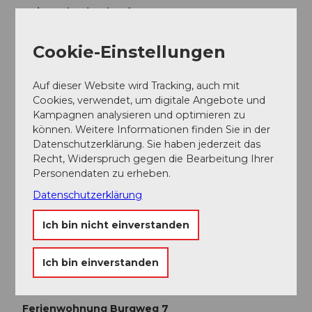
Anja und Roland Ruf
Cookie-Einstellungen
Auf dieser Website wird Tracking, auch mit
In der Nähe
Auf der Karte anschauen
Cookies, verwendet, um digitale Angebote und
Kampagnen analysieren und optimieren zu
können. Weitere Informationen finden Sie in der
Datenschutzerklärung. Sie haben jederzeit das
Veranstaltung
Recht, Widerspruch gegen die Bearbeitung Ihrer
Personendaten zu erheben.
Sehenswertes
Datenschutzerklärung
Touren
Ich bin nicht einverstanden
Ich bin einverstanden
Kontaktdaten
Ferienwohnung Burgweg 7