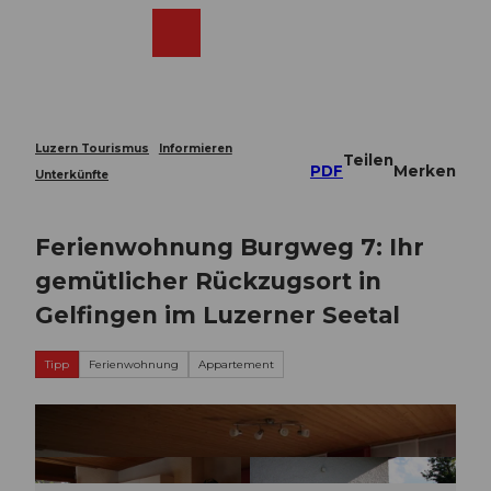
Z
u
Webcams
Merkzettel
Suche
Menü
Shop
m
I
n
h
a
Luzern Tourismus
Informieren
Teilen
l
PDF
Merken
Unterkünfte
t
Ferienwohnung Burgweg 7: Ihr
gemütlicher Rückzugsort in
Gelfingen im Luzerner Seetal
Tipp
Ferienwohnung
Appartement