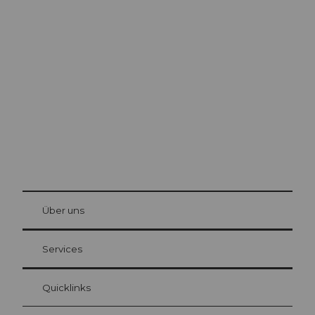
Ausflugstipps in
Luzern
Die Stadt. Der See. Die Berge.
© Be
at Bre
chbü
hl
Über uns
Gästekarte Luzern
Ihre Vorteile als Übernachtungsgast
Services
Quicklinks