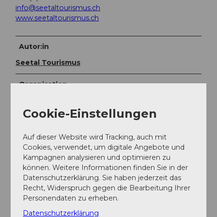
info@seetaltourismus.ch
www.seetaltourismus.ch
Autor:in
Seetal Tourismus
Organisation
Seetal Tourismus
Cookie-Einstellungen
Unser Tipp
Auf dieser Website wird Tracking, auch mit
Zischenhalt in der Alpwirtschaft Horben machen
Cookies, verwendet, um digitale Angebote und
Das Panorama beim Alpenzeiger geniessen
Kampagnen analysieren und optimieren zu
die Ruine Nünegg besichtigen
können. Weitere Informationen finden Sie in der
Datenschutzerklärung. Sie haben jederzeit das
Recht, Widerspruch gegen die Bearbeitung Ihrer
Karte
Personendaten zu erheben.
Landeskarte 1:25'000 (Bundesamt für
Datenschutzerklärung