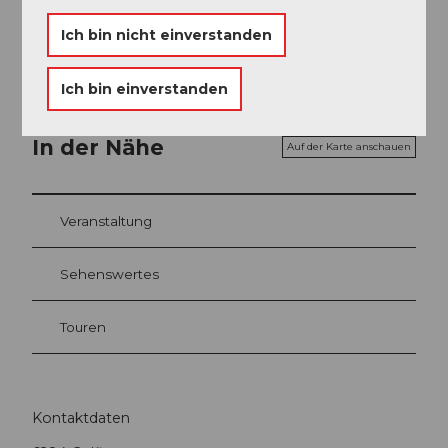
Landestopografie swisstopo) Blatt Hitzkirch und
Hochdorf
Ich bin nicht einverstanden
Ich bin einverstanden
In der Nähe
Auf der Karte anschauen
Veranstaltung
Sehenswertes
Touren
Kontaktdaten