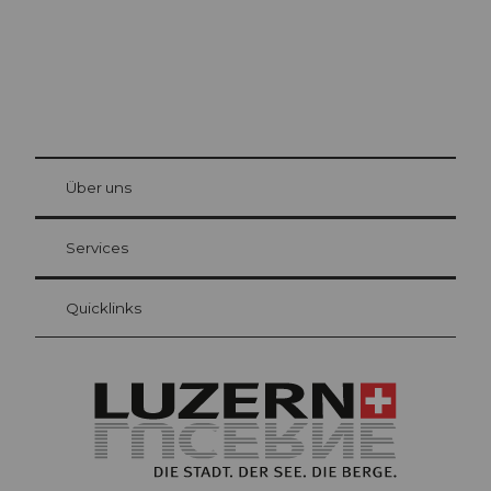
© Be
at Bre
chbü
hl
Über uns
Gästekarte Luzern
Ihre Vorteile als Übernachtungsgast
Services
Quicklinks