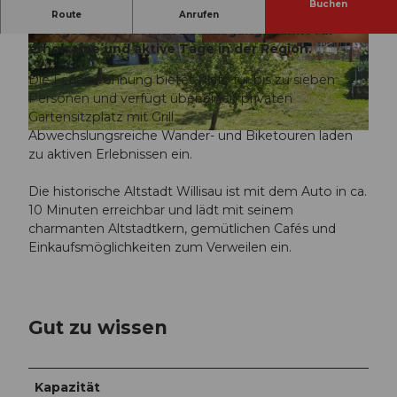
Buchen
Die ruhig gelegene Ferienwohnung im schönen
Route
Anrufen
Napfgebiet ist der ideale Ausgangspunkt für
erholsame und aktive Tage in der Region.
©
CC-BY-NC-ND
©
CC-BY-NC-ND
Die Ferienwohnung bietet Platz für bis zu sieben
Personen und verfügt über einen privaten
Gartensitzplatz mit Grill.
Abwechslungsreiche Wander- und Biketouren laden
©
CC-BY-NC-ND
zu aktiven Erlebnissen ein.
Die historische Altstadt Willisau ist mit dem Auto in ca.
10 Minuten erreichbar und lädt mit seinem
charmanten Altstadtkern, gemütlichen Cafés und
Einkaufsmöglichkeiten zum Verweilen ein.
Gut zu wissen
Kapazität