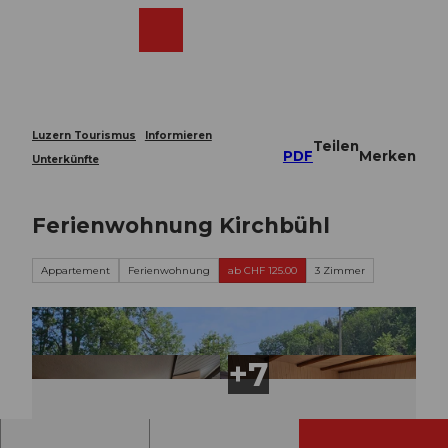
Z
u
Webcams
Merkzettel
Suche
Menü
Shop
m
I
n
h
a
Luzern Tourismus
Informieren
Teilen
l
PDF
Merken
Unterkünfte
t
Ferienwohnung Kirchbühl
Appartement
Ferienwohnung
ab CHF 125.00
3 Zimmer