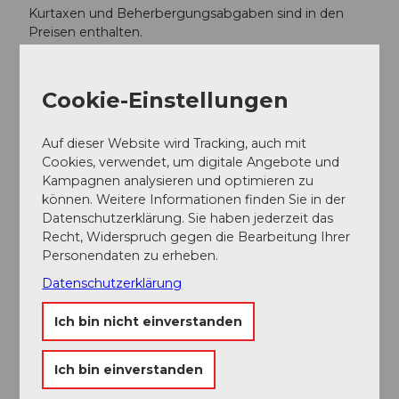
Kurtaxen und Beherbergungsabgaben sind in den
Preisen enthalten.
Weitere Infos
Cookie-Einstellungen
Auf Wunsch steht ein Kinderbett zur Verfügung.
Im Wohnzimmer gibt es ein Schlafsofa für zwei
Personen.
Auf dieser Website wird Tracking, auch mit
Es sind maximal zwei Haustiere erlaubt.
Cookies, verwendet, um digitale Angebote und
Kampagnen analysieren und optimieren zu
können. Weitere Informationen finden Sie in der
Datenschutzerklärung. Sie haben jederzeit das
Recht, Widerspruch gegen die Bearbeitung Ihrer
Personendaten zu erheben.
In der Nähe
Auf der Karte anschauen
Datenschutzerklärung
Ich bin nicht einverstanden
Veranstaltung
Ich bin einverstanden
Touren