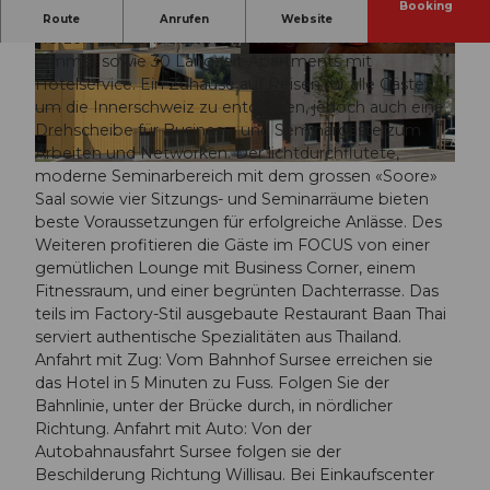
Booking
Das Business- und Stadthotel FOCUS in Sursee im
Route
Anrufen
Website
Herzen der Zentralschweiz verfügt insgesamt über 64
Zimmer sowie 30 Langzeit-Apartments mit
© swisshotel
© swisshotel
Hotelservice. Ein Zuhause auf Reisen für alle Gäste,
um die Innerschweiz zu entdecken, jedoch auch eine
Drehscheibe für Business- und Seminargäste zum
Arbeiten und Networken. Der lichtdurchflutete,
© swisshotel
moderne Seminarbereich mit dem grossen «Soore»
Saal sowie vier Sitzungs- und Seminarräume bieten
beste Voraussetzungen für erfolgreiche Anlässe. Des
Weiteren profitieren die Gäste im FOCUS von einer
gemütlichen Lounge mit Business Corner, einem
Fitnessraum, und einer begrünten Dachterrasse. Das
teils im Factory-Stil ausgebaute Restaurant Baan Thai
serviert authentische Spezialitäten aus Thailand.
Anfahrt mit Zug: Vom Bahnhof Sursee erreichen sie
das Hotel in 5 Minuten zu Fuss. Folgen Sie der
Bahnlinie, unter der Brücke durch, in nördlicher
Richtung. Anfahrt mit Auto: Von der
Autobahnausfahrt Sursee folgen sie der
Beschilderung Richtung Willisau. Bei Einkaufscenter