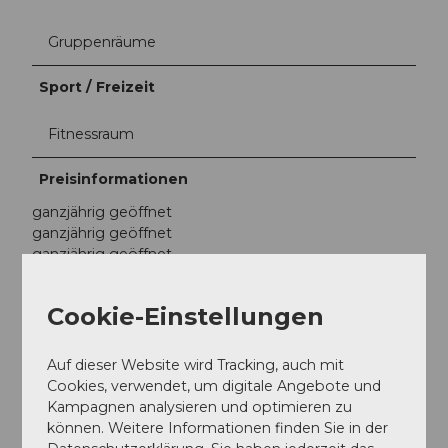
Gruppenräume
Sport / Freizeit
Fitnessraum
Preisinformationen
ganzjährig geöffnet
ganzjährig geöffnet
ganzjährig geöffnet
ganzjährig geöffnet
ganzjährig geöffnet
Cookie-Einstellungen
ganzjährig geöffnet
ganzjährig geöffnet
ganzjährig geöffnet
Auf dieser Website wird Tracking, auch mit
ganzjährig geöffnet
Cookies, verwendet, um digitale Angebote und
ganzjährig geöffnet
Kampagnen analysieren und optimieren zu
ganzjährig geöffnet
können. Weitere Informationen finden Sie in der