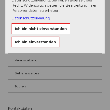
Datenschutzerklärung. Sie haben jederzeit das
Ansprechpartner:in
Recht, Widerspruch gegen die Bearbeitung Ihrer
Personendaten zu erheben.
Seraina Frias
Datenschutzerklärung
Ich bin nicht einverstanden
In der Nähe
Ich bin einverstanden
Auf der Karte anschauen
Veranstaltung
Sehenswertes
Touren
Kontaktdaten