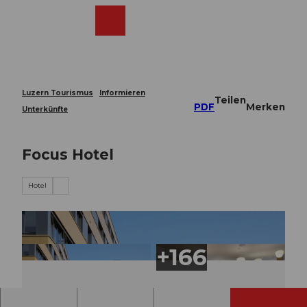
Z
u
Webcams
Merkzettel
Suche
Menü
Shop
m
I
n
h
a
Luzern Tourismus
Informieren
Teilen
l
PDF
Merken
Unterkünfte
t
Focus Hotel
Hotel