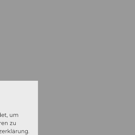
det, um
ren zu
zerklärung.