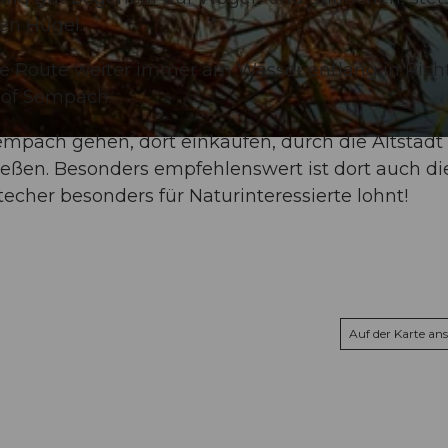
en Hügel.
ie Route weiter immer am Wasser entlang in Ric
of Sempach.
mpach gehen, dort einkaufen, durch die Altstadt
en. Besonders empfehlenswert ist dort auch di
echer besonders für Naturinteressierte lohnt!
Auf der Karte an