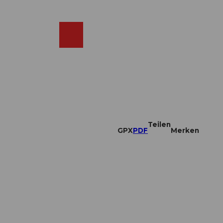
DE
ebcams
Merkzettel
Suche
Shop
Teilen
GPX
PDF
Merken