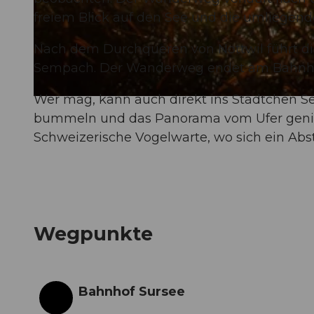
freiem Blick auf den See und die umliegend
© Karin, Adobe Stock
Nach dem Durchqueren von Nottwil führt d
Sempach. Der Wanderweg endet am Bahnh
Wer mag, kann auch direkt ins Städtchen Se
© Franz Roos, @franzroos_fotomacher / unsplash.com
bummeln und das Panorama vom Ufer genieß
Schweizerische Vogelwarte, wo sich ein Abst
Wegpunkte
Bahnhof Sursee
Start