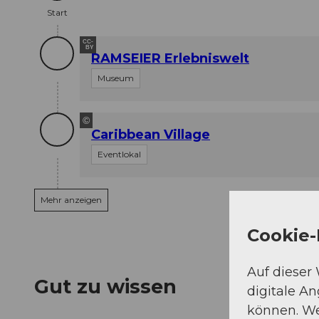
Start
CC-
BY
RAMSEIER Erlebniswelt
Museum
©
Caribbean Village
Eventlokal
Mehr anzeigen
Cookie-
Auf dieser
Gut zu wissen
digitale A
können. We