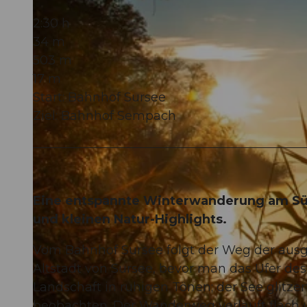
2:30 h
34 m
503 m
17 m
Start: Bahnhof Sursee
Ziel: Bahnhof Sempach
Eine entspannte Winterwanderung am Sü
und kleinen Natur-Highlights.
Vom Bahnhof Sursee folgt der Weg der ausg
Altstadt von Sursee, bevor man das Ufer des
Landschaft in ruhigen Tönen; der See glitzer
beobachten. Der Wanderweg verläuft flach 