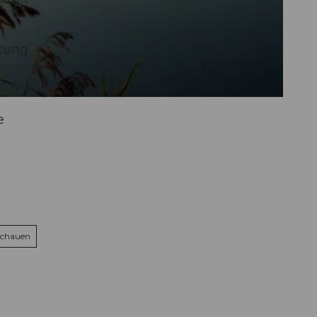
htung
e
schauen