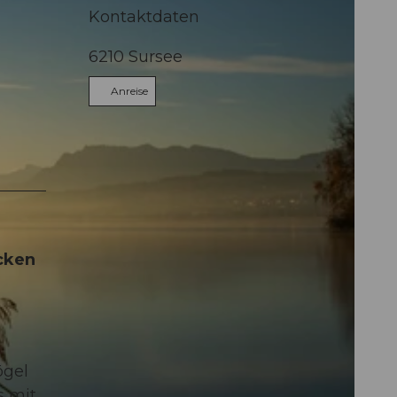
Kontaktdaten
6210
Sursee
Anreise
cken
ögel
s mit