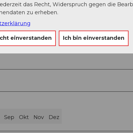
jederzeit das Recht, Widerspruch gegen die Bear
onendaten zu erheben.
tzerklärung
icht einverstanden
Ich bin einverstanden
Asphalt (43%)
Weg (3%)
Sep
Okt
Nov
Dez