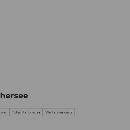
Informieren
Buchen
Business
W
hersee
chwer
Tolles Panorama
Winterwandern