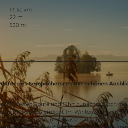
13,32 km
22 m
520 m
dufer des Sempachersees mit schönen Ausbli
eschilderten Route und führt zunächst durch die
 Sempachersees erreicht. Im Winter zeigt sich die
t und in den Schilfgürteln lassen sich oft Wasserv
und gut begehbar auf Wegen und Sträßchen, stet