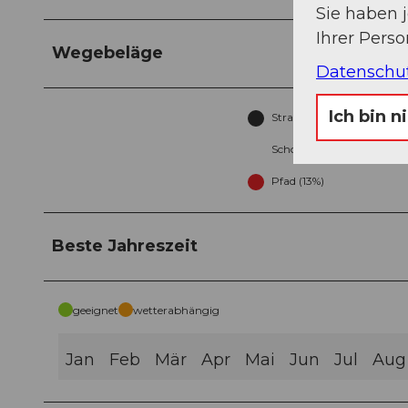
Sie haben 
Ihrer Pers
Wegebeläge
Datenschu
Ich bin n
Strasse (6%)
Schotter (35%)
Pfad (13%)
Beste Jahreszeit
geeignet
wetterabhängig
Jan
Feb
Mär
Apr
Mai
Jun
Jul
Aug