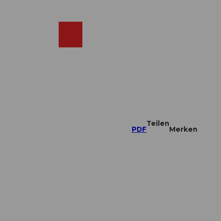
DE
ebcams
Merkzettel
Suche
Shop
Teilen
PDF
Merken