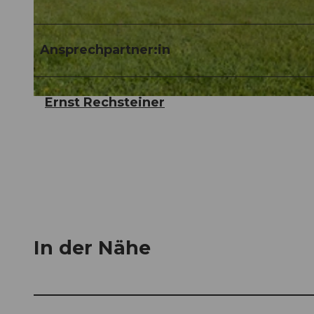
©
CC-BY-NC-ND
Ansprechpartner:in
Ernst Rechsteiner
©
CC-BY-NC-ND
In der Nähe