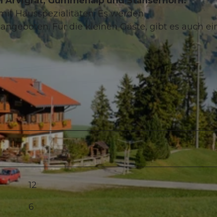
n Arvigrat, Gummenalp und Stanserhorn.
mit Hausspezialitäten. Es werden
ngeboten. Für die kleinen Gäste, gibt es auch ei
12
6