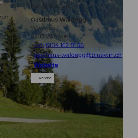
Kontaktdaten
nen
Gasthaus Waldegg
Wirzweli 1
6383
Wirzweli
+41 (0)04 162 81 56
gasthaus-waldegg@bluewin.ch
Website
Anreise