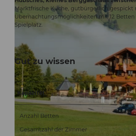
Hübsches, kleines Berggasthaus zwische
Marktfrische Küche, gutbürgerlich gespickt 
Übernachtungsmöglichkeiten mit 12 Betten a
Spielplatz.
Gut zu wissen
Kapazität
Anzahl Betten
Gesamtzahl der Zimmer