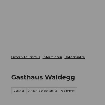
Z
ungen
Webcams
Gästekarte
u
m
Die Stadt
Die Erlebnisregion
I
n
h
a
l
t
Luzern Tourismus
Informieren
Unterkünfte
Gasthaus Waldegg
Gasthof
Anzahl der Betten: 12
6 Zimmer