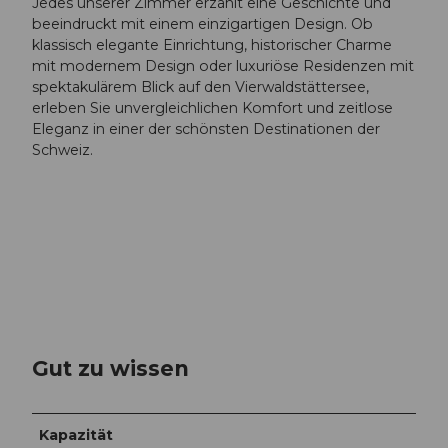
Jedes unserer Zimmer erzählt eine Geschichte und
u
beeindruckt mit einem einzigartigen Design. Ob
c
klassisch elegante Einrichtung, historischer Charme
e
mit modernem Design oder luxuriöse Residenzen mit
r
spektakulärem Blick auf den Vierwaldstättersee,
n
erleben Sie unvergleichlichen Komfort und zeitlose
e
Eleganz in einer der schönsten Destinationen der
(
Schweiz.
1
)
.
j
p
g
Gut zu wissen
Kapazität