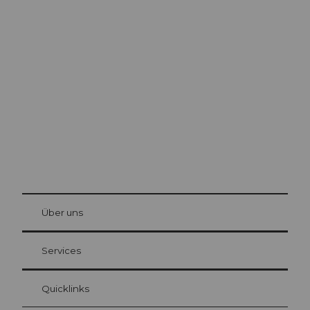
Ausflugstipps in
Luzern
Die Stadt. Der See. Die Berge.
© Be
at Bre
chbü
hl
Über uns
Gästekarte Luzern
Ihre Vorteile als Übernachtungsgast
Services
Quicklinks