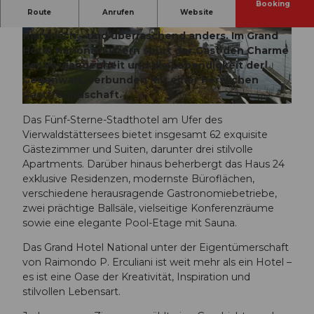
Booking
Route
Anrufen
Website
Fashionable seit 1870
Historisch – und überraschend anders. Im Grand
B
© swisshotel
Hotel National Luzern spürt der Gast den Charme
e
der Vergangenheit und die Lebendigkeit der
a
Gegenwart, verbunden mit einer herzlichen
u
Gastfreundschaft.
t
© swisshotel
i
Das Fünf-Sterne-Stadthotel am Ufer des
f
Vierwaldstättersees bietet insgesamt 62 exquisite
u
Gästezimmer und Suiten, darunter drei stilvolle
l
Apartments. Darüber hinaus beherbergt das Haus 24
T
exklusive Residenzen, modernste Büroflächen,
e
verschiedene herausragende Gastronomiebetriebe,
r
zwei prächtige Ballsäle, vielseitige Konferenzräume
r
sowie eine elegante Pool-Etage mit Sauna.
a
Das Grand Hotel National unter der Eigentümerschaft
c
von Raimondo P. Erculiani ist weit mehr als ein Hotel –
e
es ist eine Oase der Kreativität, Inspiration und
i
stilvollen Lebensart.
n
L