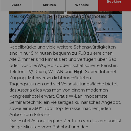
Booking
Die 263 geschmackvollen Designzimmer machen das
Route
Anrufen
Website
architektonische Meisterwerk von Herzog & de
Meuron zu einem der attraktivsten Stadthotels der
© swisshotel
© swisshotel
Schweiz. Die zentrale Lage des Hotel Astorias
ermöglicht eine mühelose Anreise vom Flughafen
Zürich in weniger wie 1 Stunde. Der Bahnhof, das
bekannte Kultur- und Kongresszentrum, die
© swisshotel
Kapellbrücke und viele weitere Sehenswürdigkeiten
sind in nur 5 Minuten bequem zu Fuß zu erreichen.
Alle Zimmer sind klimatisiert und verfügen über Bad
oder Dusche/WC, Holzböden, schallisolierte Fenster,
Telefon, TV/ Radio, W-LAN und High-Speed Internet
Zugang. Mit diversen lichtdurchfluteten
Tagungsräumen und viel Veranstaltungsfläche bietet
das Astoria alles was man von einem modernen
Kongresshotel erwart. Gratis W-Lan, modernste
Seminartechnik, ein vielseitiges kulinarisches Angebot,
sowie eine 360° Roof Top Terrasse machen jeden
Anlass zum Erlebnis.
Das Hotel Astoria liegt im Zentrum von Luzern und ist
einige Minuten vom Bahnhof und den