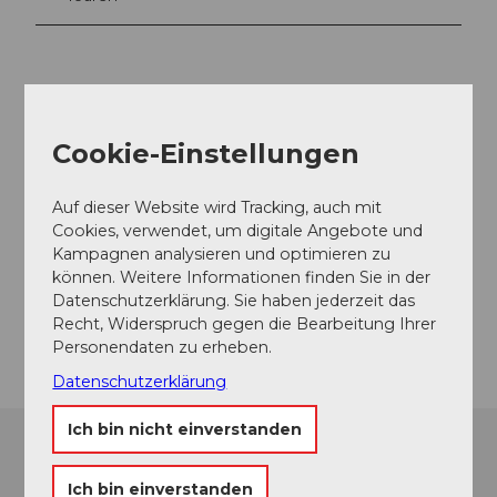
Kontaktdaten
Hotel Astoria
Cookie-Einstellungen
Pilatusstrasse 29
6002
Luzern
Auf dieser Website wird Tracking, auch mit
+41 (0)41 226 88 88
Cookies, verwendet, um digitale Angebote und
info@astoria-luzern.ch
Kampagnen analysieren und optimieren zu
können. Weitere Informationen finden Sie in der
Website
Datenschutzerklärung. Sie haben jederzeit das
Recht, Widerspruch gegen die Bearbeitung Ihrer
Anreise
Personendaten zu erheben.
Datenschutzerklärung
Ich bin nicht einverstanden
Ich bin einverstanden