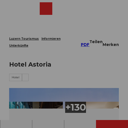
Z
u
Webcams
Merkzettel
Suche
Menü
Shop
m
I
n
h
a
Luzern Tourismus
Informieren
Teilen
l
PDF
Merken
Unterkünfte
t
Hotel Astoria
Hotel