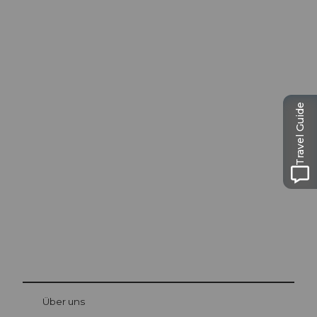
Travel Guide
Ausflugstipps in
Luzern
Die Stadt. Der See. Die Berge.
© Be
at Bre
chbü
hl
Über uns