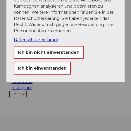
Kampagnen analysieren und optimieren zu
können. Weitere Informationen finden Sie in der
Datenschutzerklärung. Sie haben jederzeit das
Kontaktdaten
Recht, Widerspruch gegen die Bearbeitung Ihrer
Personendaten zu erheben.
Figurentheater Luzern
Winkelriedstrasse 12
Datenschutzerklärung
6003
Luzern
Ich bin nicht einverstanden
+41 41 228 14 14
kasse@luzernertheater.ch
Ich bin einverstanden
Website
Facebook
Instagram
Anreise