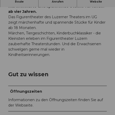
Das Figurentheater des Luzerner Theaters zeigt
Route
Anrufen
Website
u
märchenhafte und spannende Stücke für Kinder
r
ab vier Jahren.
e
Das Figurentheater des Luzerner Theaters im UG
n
zeigt märchenhafte und spannende Stücke für Kinder
t
ab 18 Monaten.
h
Märchen, Tiergeschichten, Kinderbuchklassiker - die
e
Kleinsten erleben im Figurentheater Luzern
a
zauberhafte Theaterstunden. Und die Erwachsenen
t
schwelgen gerne mal wieder in
e
Kindheitserinnerungen.
r
L
u
Gut zu wissen
z
e
r
n
Öffnungszeiten
.
Informationen zu den Öffnungszeiten finden Sie auf
j
der Webseite.
p
g