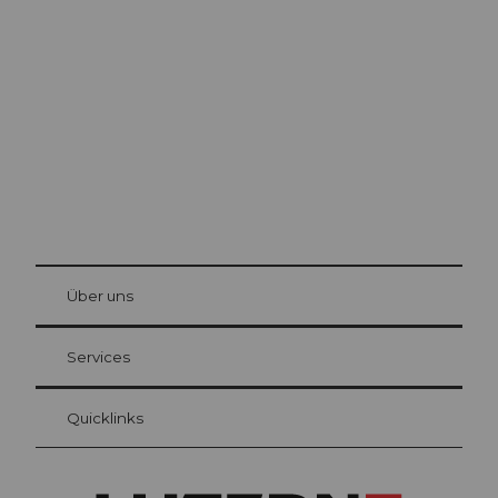
Ausflugstipps in
Luzern
Die Stadt. Der See. Die Berge.
© Be
at Bre
chbü
hl
Über uns
Gästekarte Luzern
Ihre Vorteile als Übernachtungsgast
Services
Quicklinks