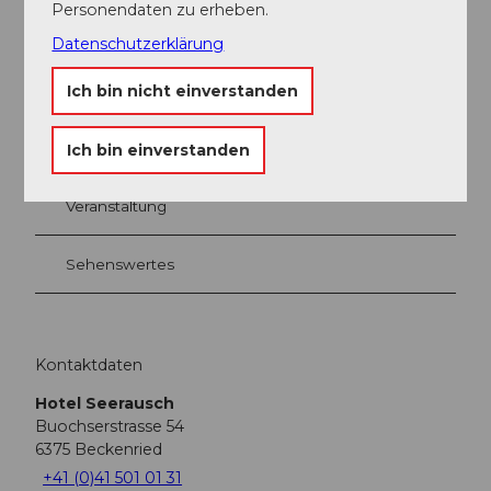
Personendaten zu erheben.
Datenschutzerklärung
Ich bin nicht einverstanden
In der Nähe
Auf der Karte anschauen
Ich bin einverstanden
Veranstaltung
Sehenswertes
Kontaktdaten
Hotel Seerausch
Buochserstrasse 54
6375
Beckenried
+41 (0)41 501 01 31