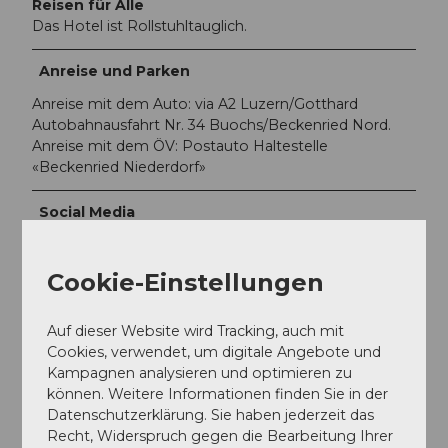
Reisen für Alle
Das Hotel ist Rollstuhltauglich.
Anreise und Parken
Anreise mit dem Auto: via A2 Luzern/Gotthard
Autobahnausfahrt Nr. 34 Buochs/Beckenried Nord.
Anreise mit dem ÖV: Postauto Haltestelle
«Beckenried Niederdorf»
Social Media
Facebook
Instagram
Cookie-Einstellungen
Preisinformationen
Auf dieser Website wird Tracking, auch mit
Bitte kontaktieren Sie das Hotel direkt für alle
Cookies, verwendet, um digitale Angebote und
Preisauskünfte.
Kampagnen analysieren und optimieren zu
können. Weitere Informationen finden Sie in der
Ansprechpartner:in
Datenschutzerklärung. Sie haben jederzeit das
Recht, Widerspruch gegen die Bearbeitung Ihrer
Gérard O. Kuhn