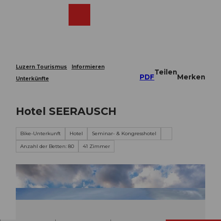
Z
u
Webcams
Merkzettel
Suche
Menü
Shop
m
I
n
h
a
Luzern Tourismus
Informieren
Teilen
l
PDF
Merken
Unterkünfte
t
Hotel SEERAUSCH
Bike-Unterkunft
Hotel
Seminar- & Kongresshotel
Anzahl der Betten: 80
41 Zimmer