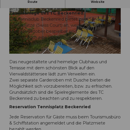
Tennisspielen mit Ausblick auf die Berg- und
Route
Website
Seewelt am Vierwaldstättersee auf der
Tennisanlage des TC Beckenried.
Der Tennisclub Beckenried bietet zwei Sand-
Tennisplätze (Swiss Court) an, welche sehr gut von
März bis Oktober bespielbar sind.
Es steht auch eine Übungs-Tenniswand zur
© Tennisplatz Beckenried |
CC-BY-NC-ND
Verfügung, wenn jemand beispielsweise einmal alleine
etwas üben möchte.
© Tennisclub Beckenried |
CC-BY-NC-ND
Das neugestaltete und heimelige Clubhaus und
Terrasse mit dem schönsten Blick auf den
Vierwaldstättersee lädt zum Verweilen ein.
Zwei separate Garderoben mit Dusche bieten die
Möglichkeit sich vorzubereiten, bzw. zu erfrischen.
Grundsätzlich sind die Spielreglemente des TC
Beckenried zu beachten und zu respektieren.
Reservation Tennisplatz Beckenried
Jede Reservation für Gäste muss beim Tourismusbüro
& Schiffstation angemeldet und die Platzmiete
bezahlt werden.