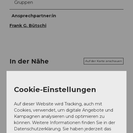
Gruppen
Ansprechpartner:in
Frank G. Bütschi
In der Nähe
Auf der Karte anschauen
Veranstaltung
Cookie-Einstellungen
Sehenswertes
Auf dieser Website wird Tracking, auch mit
Cookies, verwendet, um digitale Angebote und
Touren
Kampagnen analysieren und optimieren zu
können. Weitere Informationen finden Sie in der
Datenschutzerklärung. Sie haben jederzeit das