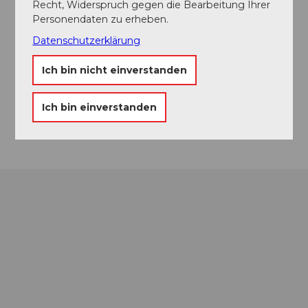
Recht, Widerspruch gegen die Bearbeitung Ihrer
Personendaten zu erheben.
Kontaktdaten
Datenschutzerklärung
Tennisclub Beckenried
Allmendstrasse 22
Ich bin nicht einverstanden
6375
Beckenried
Website
Ich bin einverstanden
Anreise