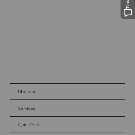
Ausflugstipps in
Luzern
Die Stadt. Der See. Die Berge.
© Be
at Bre
chbü
hl
Über uns
Gästekarte Luzern
Ihre Vorteile als Übernachtungsgast
Services
Quicklinks