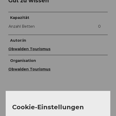
Gut zu wissen
Kapazität
Anzahl Betten
0
Autor:in
Obwalden Tourismus
Organisation
Obwalden Tourismus
In der Nähe
Auf der Karte anschauen
Cookie-Einstellungen