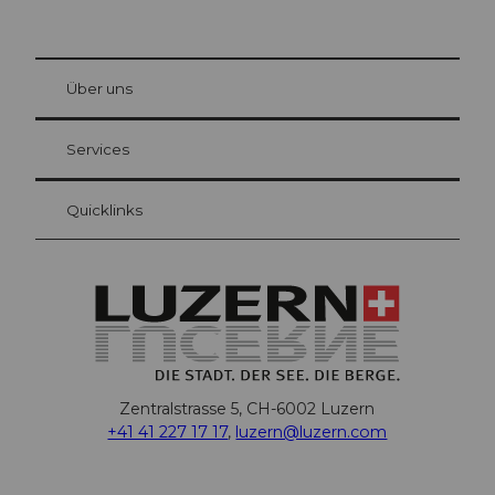
© Be
at Bre
chbü
hl
Über uns
Gästekarte Luzern
Ihre Vorteile als Übernachtungsgast
Services
Quicklinks
Zentralstrasse 5, CH-6002 Luzern
+41 41 227 17 17
,
luzern@luzern.com
F
X
Y
I
T
T
P
L
W
T