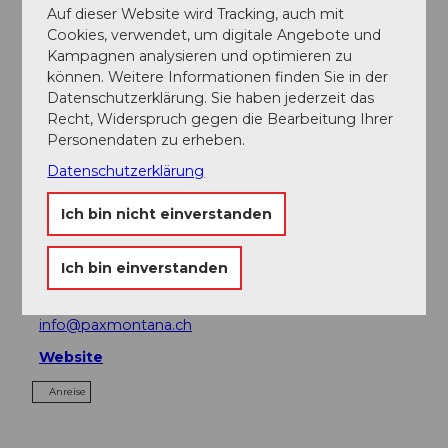
Veranstaltung
Auf dieser Website wird Tracking, auch mit
Cookies, verwendet, um digitale Angebote und
Kampagnen analysieren und optimieren zu
Sehenswertes
können. Weitere Informationen finden Sie in der
Datenschutzerklärung. Sie haben jederzeit das
Recht, Widerspruch gegen die Bearbeitung Ihrer
Touren
Personendaten zu erheben.
Datenschutzerklärung
Kontaktdaten
Ich bin nicht einverstanden
Dossen 1
6073
Flüeli-Ranft
Ich bin einverstanden
+41 64 666 24 00
info@paxmontana.ch
Website
Anreise