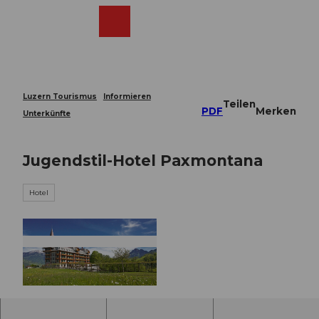
Z
u
Webcams
Merkzettel
Suche
Menü
Shop
m
I
n
h
a
Luzern Tourismus
Informieren
Teilen
l
PDF
Merken
Unterkünfte
t
Jugendstil-Hotel Paxmontana
Hotel
© Obwalden Tourismus, Obwalden Tourismus