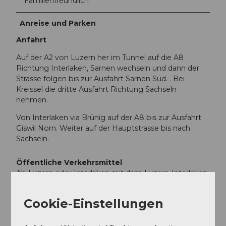
Familienfreundlich
Anreise und Parken
Anfahrt
Auf der A2 von Luzern her im Tunnel auf die A8
Richtung Interlaken, Sarnen wechseln und dann der
Strasse folgen bis zur Ausfahrt Sarnen Süd. . Bei
Kreissel die dritte Ausfahrt Richtung Sachseln
nehmen.
Von Interlaken via Brünig auf der A8 bis zur Ausfahrt
Giswil Norn. Weiter auf der Hauptstrasse bis nach
Sachseln.
Öffentliche Verkehrsmittel
Ab Luzern oder Interlaken mit dem Luzern-Interlaken-
Express nach Sachseln. Ab Sachseln weiter mit dem
Postauto nach Flüeli-Ranft.
Cookie-Einstellungen
Autor:in