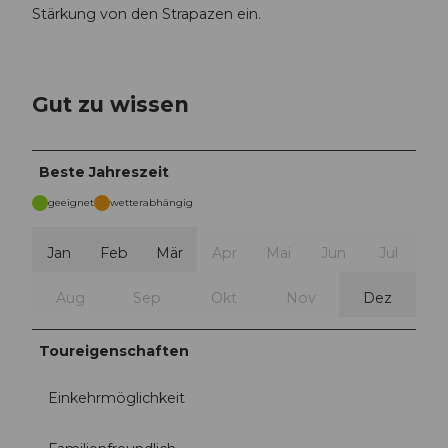
Stärkung von den Strapazen ein.
Gut zu wissen
Beste Jahreszeit
geeignet
wetterabhängig
Jan
Feb
Mär
Apr
Mai
Jun
Jul
Aug
Sep
Okt
Nov
Dez
Toureigenschaften
Einkehrmöglichkeit