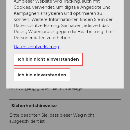
Auf dieser Website wird Tracking, auch mit
Obwalden Tourismus
Cookies, verwendet, um digitale Angebote und
Kampagnen analysieren und optimieren zu
Organisation
können. Weitere Informationen finden Sie in der
Datenschutzerklärung. Sie haben jederzeit das
Obwalden Tourismus
Recht, Widerspruch gegen die Bearbeitung Ihrer
Personendaten zu erheben.
Unser Tipp
Datenschutzerklärung
Geographischer Mittelpunkt des Kantons Obwalden
Ich bin nicht einverstanden
bei Koordinaten 661’442/189’581
Diese Wanderung ist auf einer Höhe von maximal 981.
Ich bin einverstanden
m. ü M. und mit Schneeschuhen nur begehbar, wenn
es bis in das Tal hinuter geschneit hat. Erkundigen Sie
sich vorgängig über die Schneelage.
Sicherheitshinweise
Bitte beachten Sie, dass dieser Weg nicht
ausgeschildert ist.