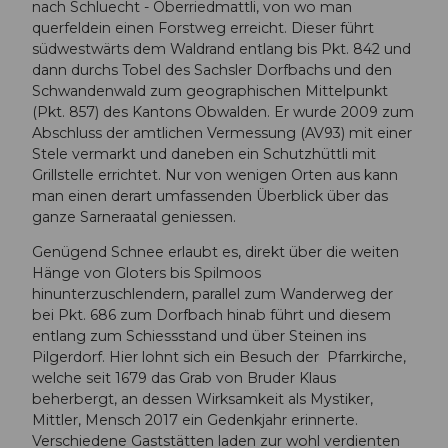
nach Schluecht - Oberriedmattli, von wo man
querfeldein einen Forstweg erreicht. Dieser führt
südwestwärts dem Waldrand entlang bis Pkt. 842 und
dann durchs Tobel des Sachsler Dorfbachs und den
Schwandenwald zum geographischen Mittelpunkt
(Pkt. 857) des Kantons Obwalden. Er wurde 2009 zum
Abschluss der amtlichen Vermessung (AV93) mit einer
Stele vermarkt und daneben ein Schutzhüttli mit
Grillstelle errichtet. Nur von wenigen Orten aus kann
man einen derart umfassenden Überblick über das
ganze Sarneraatal geniessen.
Genügend Schnee erlaubt es, direkt über die weiten
Hänge von Gloters bis Spilmoos
hinunterzuschlendern, parallel zum Wanderweg der
bei Pkt. 686 zum Dorfbach hinab führt und diesem
entlang zum Schiessstand und über Steinen ins
Pilgerdorf. Hier lohnt sich ein Besuch der Pfarrkirche,
welche seit 1679 das Grab von Bruder Klaus
beherbergt, an dessen Wirksamkeit als Mystiker,
Mittler, Mensch 2017 ein Gedenkjahr erinnerte.
Verschiedene Gaststätten laden zur wohl verdienten