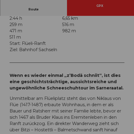
GPX
Route
2:44 h
6,65 km
259 m
516 m
471 m
982 m
511 m
Start: Flüeli-Ranft
Ziel: Bahnhof Sachseln
Wenn es wieder einmal „z’Bodä schniit“, ist dies
eine geschichtsträchtige, aussichtsreiche und
ungewöhnliche Schneeschuhtour im Sarneraatal.
Unmittelbar am Flüeliplatz steht das von Niklaus von
Flüe (1417-1487) erbaute Wohnhaus, in dem er als
Bauer und Ratsherr mit seiner Familie lebte, bevor er
sich 1467 als Bruder Klaus ins Eremitenleben in den
Ranft zurückzog. Ein direkter Wanderweg zieht sich
über Bitzi – Hostettli – Balmetschwand sanft hinauf