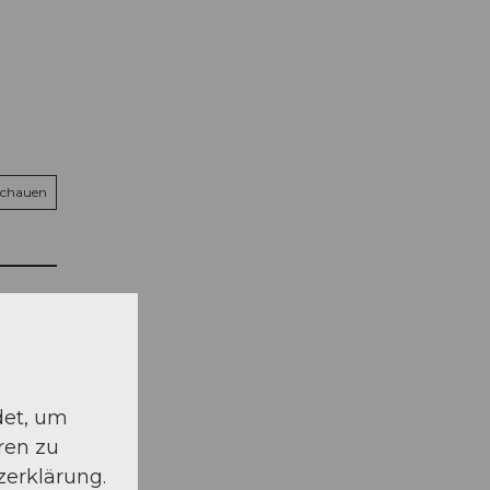
schauen
det, um
ren zu
zerklärung.