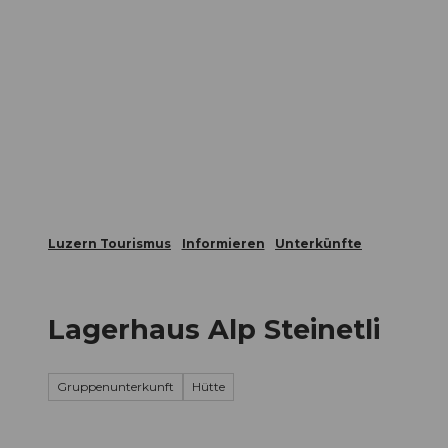
Z
ungen
Webcams
Gästekarte
u
m
Die Stadt
Die Erlebnisregion
I
n
h
a
l
t
Luzern Tourismus
Informieren
Unterkünfte
Lagerhaus Alp Steinetli
Gruppenunterkunft
Hütte