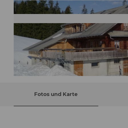
©
CC-BY-NC-ND
Fotos und Karte