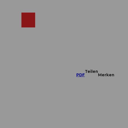
ebcams
Merkzettel
Suche
Shop
Teilen
PDF
Merken