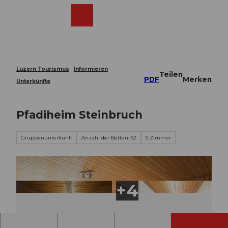
Z
u
Webcams
Merkzettel
Suche
Menü
Shop
m
I
n
h
a
Luzern Tourismus
Informieren
Teilen
l
PDF
Merken
Unterkünfte
t
Pfadiheim Steinbruch
Gruppenunterkunft
Anzahl der Betten: 52
5 Zimmer