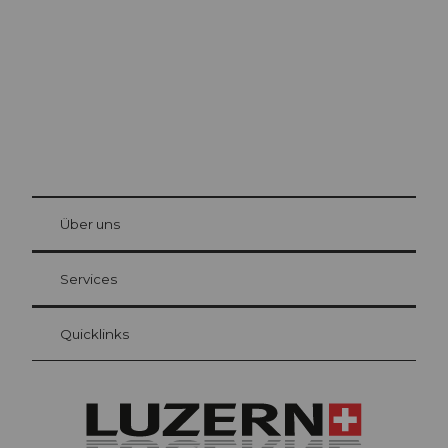
© Be
at Bre
chbü
hl
Über uns
Gästekarte Luzern
Ihre Vorteile als Übernachtungsgast
Services
Quicklinks