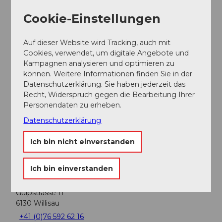
Cookie-Einstellungen
In der Nähe
Auf der Karte anschauen
Auf dieser Website wird Tracking, auch mit
Cookies, verwendet, um digitale Angebote und
Kampagnen analysieren und optimieren zu
Veranstaltung
können. Weitere Informationen finden Sie in der
Datenschutzerklärung. Sie haben jederzeit das
Sehenswertes
Recht, Widerspruch gegen die Bearbeitung Ihrer
Personendaten zu erheben.
Datenschutzerklärung
Touren
Ich bin nicht einverstanden
Kontaktdaten
Ich bin einverstanden
Pfadiheim Steinbruch
Gulpstrasse 11
6130
Willisau
+41 (0)76 592 62 16