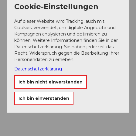
Cookie-Einstellungen
Parken
Gebührenpflichtige Parkplätze sind vorhanden.
Auf dieser Website wird Tracking, auch mit
Öffentliche Verkehrsmittel
Cookies, verwendet, um digitale Angebote und
Mit dem Zug nach Willisau
Kampagnen analysieren und optimieren zu
können. Weitere Informationen finden Sie in der
Autor:in
Datenschutzerklärung. Sie haben jederzeit das
Recht, Widerspruch gegen die Bearbeitung Ihrer
Willisau Tourismus
Personendaten zu erheben.
Datenschutzerklärung
Organisation
Willisau Tourismus
Ich bin nicht einverstanden
Unser Tipp
Ich bin einverstanden
Willisau