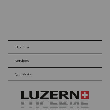
© Be
at Bre
chbü
hl
Über uns
Gästekarte Luzern
Ihre Vorteile als Übernachtungsgast
Services
Quicklinks