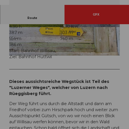
GPX
Route
4:30 h
16,30 km
© Willisau Tourismus, Willisau Tourismus |
© Willisau Tourismus, Willisau Tourismus |
387 m
303 m
CC-BY
CC-BY
554 m
740 m
186 m
Start: Bahnhof Willisau
Ziel: Bahnhof Huttwil
© Willisau Tourismus, Willisau Tourismus |
CC-BY
Dieses aussichtsreiche Wegstück ist Teil des
"Luzerner Weges", welcher von Luzern nach
Rüeggisberg führt.
Der Weg führt uns durch die Altstadt und dann am
Friedhof vorbei zum Hirschpark hoch und weiter zum
Aussichtspunkt Gütsch, von wo wir noch einen Blick
auf Willisau werfen können, bevor wir in den Wald
eintauchen. Schon bald öffnet sich die Landschaft und