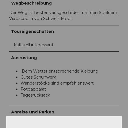
Wegbeschreibung
Der Weg ist bestens ausgeschildert mit den Schildern
Via Jacobi 4 von Schweiz Mobil.
Toureigenschaften
Kulturell interessant
Ausrüstung
Dem Wetter entsprechende Kleidung
Gutes Schuhwerk
Wanderstöcke sind empfehlenswert
Fotoapparat
Tagesrucksack
Anreise und Parken
Anfahrt
A2 Ausfahrt Willisau