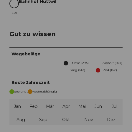
Bahnhof Huttwil
Ziel
Ziel
Gut zu wissen
Wegebeläge
Strasse (25%)
Asphalt (20%)
Weg (41%)
Pfad (14%)
Beste Jahreszeit
geeignet
wetterabhängig
Jan
Feb
Mär
Apr
Mai
Jun
Jul
Aug
Sep
Okt
Nov
Dez