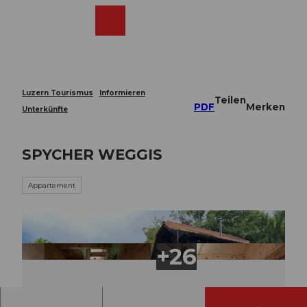
Z
u
Webcams
Merkzettel
Suche
Menü
Shop
m
I
n
h
a
Luzern Tourismus
Informieren
Teilen
l
PDF
Merken
Unterkünfte
t
SPYCHER WEGGIS
Appartement