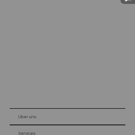
Ausflugstipps in
Luzern
Die Stadt. Der See. Die Berge.
© Be
at Bre
chbü
hl
Über uns
Gästekarte Luzern
Ihre Vorteile als Übernachtungsgast
Services