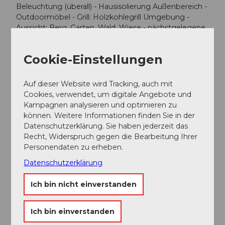
Beleuchtung (überall) - Hausisolierung Außenbereich -
Outdoormöbel - Grill: Holzkohlegrill Umgebung -
Aussicht: Berg, Garten, Wald, Wiese - nächstgelegene
Ortsmitte: 2,0 km - Lebensmittelhandel: 2,0 km -
Cafés/Restaurants: 2,0 km - Bahnhof: 9,0 km -
Cookie-Einstellungen
Flughafen: 60,0 km - Autobahn: 12,0 km - Hafen: 2,0
km - Wasser (Meer, See etc.): 2 m - See: 2,0 km -
Wanderweg: 0 m - Berg-/Seilbahn: 1,0 km
Auf dieser Website wird Tracking, auch mit
Besonderheiten - Cottage - Berghütte - Chalet Art d.
Cookies, verwendet, um digitale Angebote und
Gebäudes: Einfamilienhaus. Grundstücksfläche:
Kampagnen analysieren und optimieren zu
1000m².
können. Weitere Informationen finden Sie in der
Datenschutzerklärung. Sie haben jederzeit das
Recht, Widerspruch gegen die Bearbeitung Ihrer
Personendaten zu erheben.
Datenschutzerklärung
In der Nähe
Auf der Karte anschauen
Ich bin nicht einverstanden
Veranstaltung
Ich bin einverstanden