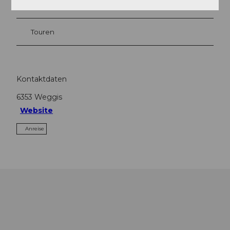
Sehenswertes
Touren
Kontaktdaten
6353
Weggis
Website
Anreise