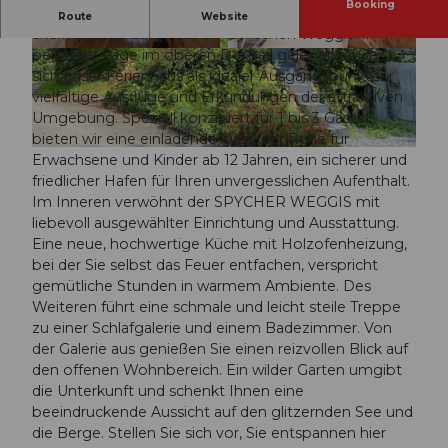
Booking
Willkommen im SPYCHER WEGGIS, Ihrem
Route
Website
charmanten Ferienhaus im idyllischen Weggis. In
perfekter Lage im oberen Dorfteil gelegen, erweist
© swisshotel
© swisshotel
sich unser Ferienhaus als idealer Ausgangspunkt für
vielfältige Ausflüge und Erkundungen der attraktiven
Umgebung. Speziell konzipiert für 1 bis 3 Gäste,
bieten wir eine einladende Oase der Ruhe für
© swisshotel
Erwachsene und Kinder ab 12 Jahren, ein sicherer und
friedlicher Hafen für Ihren unvergesslichen Aufenthalt.
Im Inneren verwöhnt der SPYCHER WEGGIS mit
liebevoll ausgewählter Einrichtung und Ausstattung.
Eine neue, hochwertige Küche mit Holzofenheizung,
bei der Sie selbst das Feuer entfachen, verspricht
gemütliche Stunden in warmem Ambiente. Des
Weiteren führt eine schmale und leicht steile Treppe
zu einer Schlafgalerie und einem Badezimmer. Von
der Galerie aus genießen Sie einen reizvollen Blick auf
den offenen Wohnbereich. Ein wilder Garten umgibt
die Unterkunft und schenkt Ihnen eine
beeindruckende Aussicht auf den glitzernden See und
die Berge. Stellen Sie sich vor, Sie entspannen hier