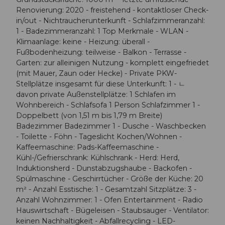
Renovierung: 2020 - freistehend - kontaktloser Check-
in/out - Nichtraucherunterkunft - Schlafzimmeranzahl:
1 - Badezimmeranzahl: 1 Top Merkmale - WLAN -
Klimaanlage: keine - Heizung: überall -
Fußbodenheizung: teilweise - Balkon - Terrasse -
Garten: zur alleinigen Nutzung - komplett eingefriedet
(mit Mauer, Zaun oder Hecke) - Private PKW-
Stellplätze insgesamt für diese Unterkunft: 1 - ㄴ
davon private Außen­stellplätze: 1 Schlafen im
Wohnbereich - Schlafsofa 1 Person Schlafzimmer 1 -
Doppelbett (von 1,51 m bis 1,79 m Breite)
Badezimmer Badezimmer 1 - Dusche - Waschbecken
- Toilette - Föhn - Tageslicht Kochen/Wohnen -
Kaffeemaschine: Pads-Kaffeemaschine -
Kühl-/Gefrierschrank: Kühlschrank - Herd: Herd,
Induktionsherd - Dunstabzugshaube - Backofen -
Spülmaschine - Geschirrtücher - Größe der Küche: 20
m² - Anzahl Esstische: 1 - Gesamtzahl Sitzplätze: 3 -
Anzahl Wohnzimmer: 1 - Ofen Entertainment - Radio
Hauswirtschaft - Bügeleisen - Staubsauger - Ventilator:
keinen Nachhaltigkeit - Abfallrecycling - LED-