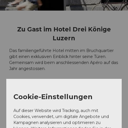
Zu Gast im Hotel Drei Könige
Luzern
Das familiengeführte Hotel mitten im Bruchquartier
gibt einen exklusiven Einblick hinter seine Türen.
Gemeinsam wird beim anschliessenden Apéro auf das
Jahr angestossen.
Mittwoch, 2. Dezember 2026
16.00 Uhr
Cookie-Einstellungen
Hotel Drei Könige,
Auf dieser Website wird Tracking, auch mit
Bruchstrasse 35, Luzern
Cookies, verwendet, um digitale Angebote und
Kampagnen analysieren und optimieren zu
Bereits jetzt vormerken!