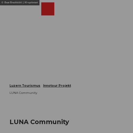
Z
© Beat Brechbühl | KI-optimiert
u
Webcams
Merkzettel
Suche
Menü
Shop
m
I
n
h
a
l
t
Luzern Tourismus
Innotour Projekt
LUNA Community
LUNA Community