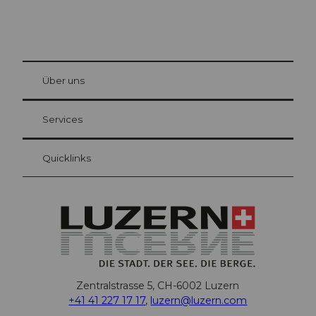
© Be
at Bre
chbü
hl
Über uns
Gästekarte Luzern
Ihre Vorteile als Übernachtungsgast
Services
Quicklinks
Zentralstrasse 5, CH-6002 Luzern
+41 41 227 17 17
,
luzern@luzern.com