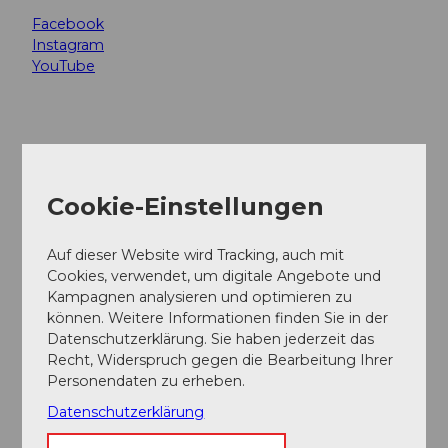
Facebook
Instagram
YouTube
Unsere Empfehlung
Auf der Karte anschauen
Cookie-Einstellungen
Auf dieser Website wird Tracking, auch mit
CC-
BY-
Galgenfrist in Luzern – pur und ohne
NC-
Cookies, verwendet, um digitale Angebote und
ND
Zensur
Kampagnen analysieren und optimieren zu
können. Weitere Informationen finden Sie in der
Führung
Datenschutzerklärung. Sie haben jederzeit das
CC-
Recht, Widerspruch gegen die Bearbeitung Ihrer
BY-
NC-
Stadtführung Luzern
Personendaten zu erheben.
ND
Führung
Datenschutzerklärung
CC-