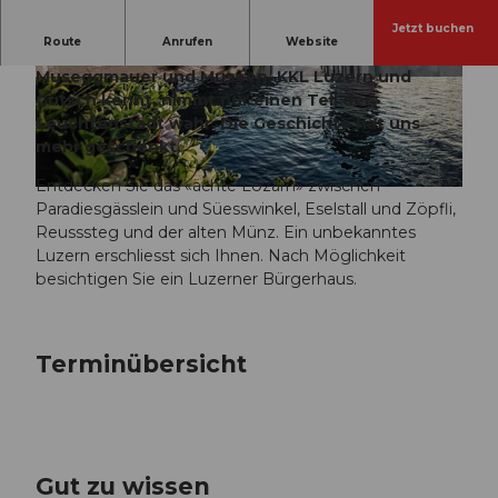
Jetzt buchen
V
Route
Anrufen
Website
Wer in Luzern nur Kapellbrücke und Wasserturm,
i
Museggmauer und Museen, KKL Luzern und
d
© Luzern Tourismus, Laila Bosco |
© Laila Bosco
CC-BY-NC-ND
Gütsch kennt, nimmt nur einen Teil der
e
Leuchtenstadt wahr. Die Geschichte hat uns
o
mehr geschenkt.
a
Entdecken Sie das «ächte Lozärn» zwischen
b
Paradiesgässlein und Süesswinkel, Eselstall und Zöpfli,
s
Reusssteg und der alten Münz. Ein unbekanntes
p
Luzern erschliesst sich Ihnen. Nach Möglichkeit
i
besichtigen Sie ein Luzerner Bürgerhaus.
e
l
e
Terminübersicht
n
Gut zu wissen