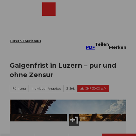
Z
u
Webcams
Merkzettel
Suche
Menü
Shop
m
I
n
h
a
Luzern Tourismus
Teilen
l
PDF
Merken
t
Galgenfrist in Luzern – pur und
ohne Zensur
Führung
Individual-Angebot
2 Std.
ab CHF 30.00 p.P.