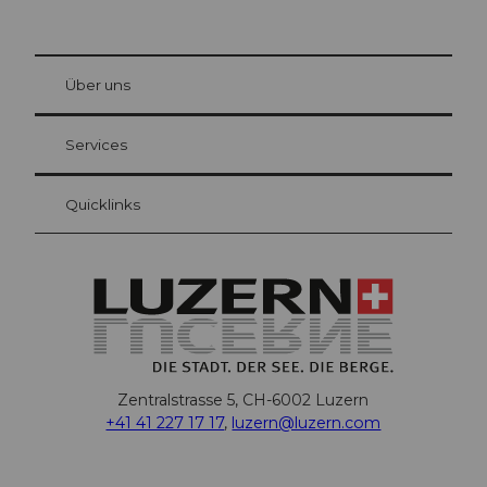
© Be
at Bre
chbü
hl
Über uns
Gästekarte Luzern
Ihre Vorteile als Übernachtungsgast
Services
Quicklinks
Zentralstrasse 5, CH-6002 Luzern
+41 41 227 17 17
,
luzern@luzern.com
F
X
Y
I
T
T
P
L
W
T