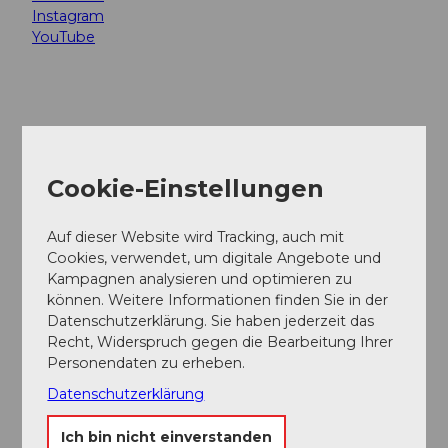
Instagram
YouTube
Unsere Empfehlung
Auf der Karte anschauen
Cookie-Einstellungen
CC-
Auf dieser Website wird Tracking, auch mit
BY-
NC-
Ächt Lozärn – Unbekannts entdecke
ND
Cookies, verwendet, um digitale Angebote und
Führung
Kampagnen analysieren und optimieren zu
können. Weitere Informationen finden Sie in der
Datenschutzerklärung. Sie haben jederzeit das
CC-
BY-
NC-
Recht, Widerspruch gegen die Bearbeitung Ihrer
Stadtführung Luzern
ND
Personendaten zu erheben.
Führung
Datenschutzerklärung
CC-
BY-
Von Fassaden-Malereien zu
NC-
ND
Ich bin nicht einverstanden
Wortspielereien