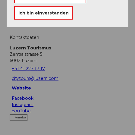
Führung
Ich bin einverstanden
Kontaktdaten
Luzern Tourismus
Zentralstrasse 5
6002
Luzern
+41 41 227 17 17
citytours@luzern.com
Website
Facebook
Instagram
YouTube
Anreise