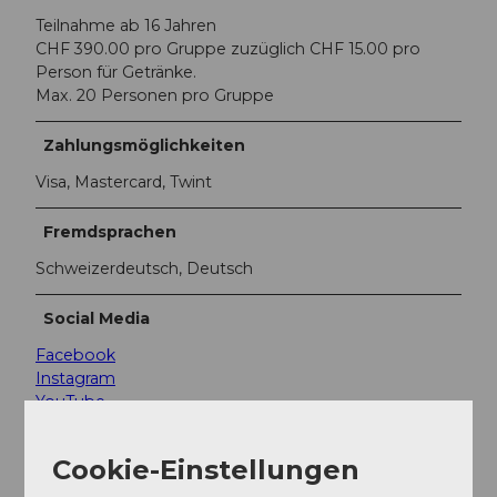
Teilnahme ab 16 Jahren
CHF 390.00 pro Gruppe zuzüglich CHF 15.00 pro
Person für Getränke.
Max. 20 Personen pro Gruppe
Zahlungsmöglichkeiten
Visa, Mastercard, Twint
Fremdsprachen
Schweizerdeutsch, Deutsch
Social Media
Facebook
Instagram
YouTube
Teilnahme-Informationen
Cookie-Einstellungen