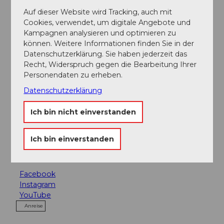
Anzahl Teilnehmer (maximal): 20
Auf dieser Website wird Tracking, auch mit
Cookies, verwendet, um digitale Angebote und
Ansprechpartner:in
Kampagnen analysieren und optimieren zu
können. Weitere Informationen finden Sie in der
Luzern Tourismus
Datenschutzerklärung. Sie haben jederzeit das
Recht, Widerspruch gegen die Bearbeitung Ihrer
Kontaktdaten
Personendaten zu erheben.
Luzern Tourismus
Datenschutzerklärung
Zentralstrasse 5
6002
Luzern
Ich bin nicht einverstanden
+41 41 227 17 17
Ich bin einverstanden
citytours@luzern.com
Website
Facebook
Instagram
YouTube
Anreise