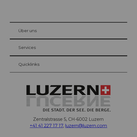
© Be
at Bre
chbü
hl
Über uns
Gästekarte Luzern
Ihre Vorteile als Übernachtungsgast
Services
Quicklinks
Zentralstrasse 5, CH-6002 Luzern
+41 41 227 17 17
,
luzern@luzern.com