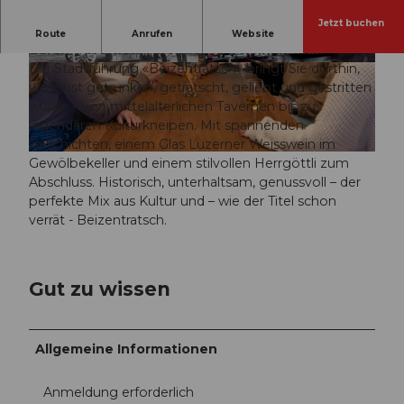
Jetzt buchen
«Beizentratsch» - die Stadtführung in Luzern
Route
Anrufen
Website
durch Tavernen, Anekdoten & Trinkkultur.
Die Stadtführung «Beizentratsch» bringt Sie dorthin,
©
CC-BY
©
CC-BY
wo einst getrunken, getratscht, geliebt und gestritten
wurde – von mittelalterlichen Tavernen bis zu
legendären Kulturkneipen. Mit spannenden
Geschichten, einem Glas Luzerner Weisswein im
© Tamara Stalder |
CC-BY
Gewölbekeller und einem stilvollen Herrgöttli zum
Abschluss. Historisch, unterhaltsam, genussvoll – der
perfekte Mix aus Kultur und – wie der Titel schon
verrät - Beizentratsch.
Gut zu wissen
Allgemeine Informationen
Anmeldung erforderlich