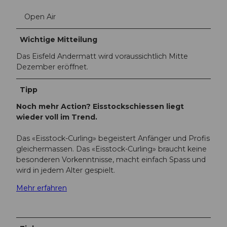
r
Open Air
m
a
t
Wichtige Mitteilung
t
Das Eisfeld Andermatt wird voraussichtlich Mitte
_
Dezember eröffnet.
2
4
Tipp
.
0
Noch mehr Action? Eisstockschiessen liegt
2
wieder voll im Trend.
.
2
Das «Eisstock-Curling» begeistert Anfänger und Profis
0
gleichermassen. Das «Eisstock-Curling» braucht keine
2
besonderen Vorkenntnisse, macht einfach Spass und
1
wird in jedem Alter gespielt.
_
1
Mehr erfahren
1
_
C