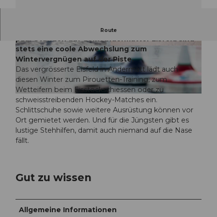
Elegantes Gleiten oder sportlicher Einsatz - ein
Route
paar Stunden auf dem Andermatter Eisfeld sind
stets eine coole Abwechslung zum
L
© Beat Brechbühl | Luzern Tourismus
Wintervergnügen auf der Piste.
U
Das vergrösserte Eisfeld in Andermatt lädt auch
_
diesen Winter zum Pirouetten-Training, zum
T
Wetteifern beim Eisstockschiessen oder zu
o
© Beat Brechbühl |
schweisstreibenden Hockey-Matches ein.
u
Schlittschuhe sowie weitere Ausrüstung können vor
r
Ort gemietet werden. Und für die Jüngsten gibt es
i
lustige Stehhilfen, damit auch niemand auf die Nase
s
fällt.
m
u
s
_
Gut zu wissen
A
n
d
Allgemeine Informationen
e