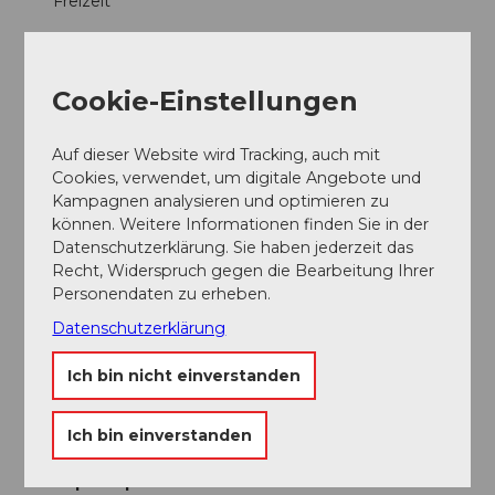
Freizeit
u
z
Wintersport
e
r
Cookie-Einstellungen
Preisinformationen
n
T
Auf dieser Website wird Tracking, auch mit
Preis Erwachsener: CHF 9.00
o
Cookies, verwendet, um digitale Angebote und
u
Preis Kind: CHF 6.00
Kampagnen analysieren und optimieren zu
r
können. Weitere Informationen finden Sie in der
i
Datenschutzerklärung. Sie haben jederzeit das
s
Zahlungsmöglichkeiten
Recht, Widerspruch gegen die Bearbeitung Ihrer
m
Personendaten zu erheben.
mit Gästekarte ermäßigt
u
s
Datenschutzerklärung
.
Social Media
j
Ich bin nicht einverstanden
Facebook
p
Instagram
g
YouTube
Ich bin einverstanden
Ansprechpartner:in