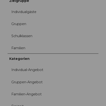
Zielgruppe
o
p
y
Individualgäste
r
i
Gruppen
g
h
Schulklassen
t
B
e
Familien
a
t
Kategorien
B
r
Individual-Angebot
e
c
h
Gruppen-Angebot
b
ü
Familien-Angebot
h
l
L