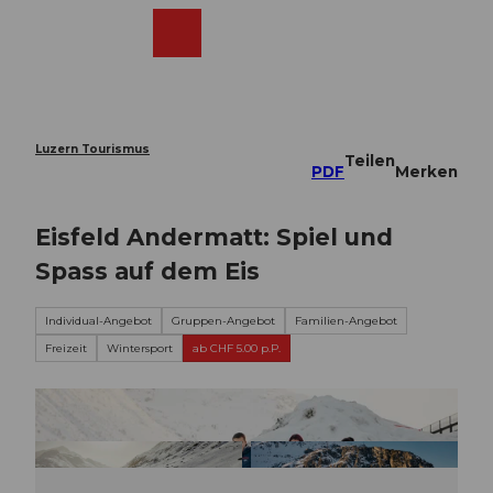
Z
u
Webcams
Merkzettel
Suche
Menü
Shop
m
I
n
h
a
Luzern Tourismus
Teilen
l
PDF
Merken
t
Eisfeld Andermatt: Spiel und
Spass auf dem Eis
Individual-Angebot
Gruppen-Angebot
Familien-Angebot
Freizeit
Wintersport
ab CHF 5.00 p.P.