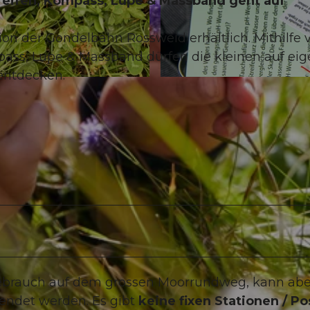
reifen, Kompass, Lupe & Massband geht auf
tion der Gondelbahn Rossweid erhältlich. Mithilfe
pass, Lupe & Massband dürfen die kleinen auf ei
entdecken.
©
BEAT@BBRECHBUEHL.CH
, BEAT BRECHBUEHL |
 Gebrauch auf dem grossen Moorrundweg, kann abe
ndet werden. Es gibt
keine fixen Stationen / P