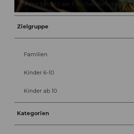
für den Einsatz der Forscherutensilien.
©
BEAT@BBRECHBUEHL.CH
, BEAT BRECHBUEHL |
CC-BY-NC-ND
Zielgruppe
Familien
Kinder 6-10
Kinder ab 10
Kategorien