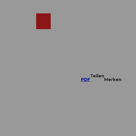
DE
ebcams
Merkzettel
Suche
Shop
Teilen
PDF
Merken