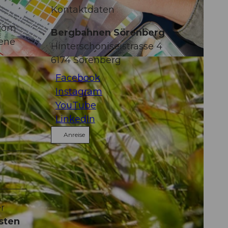
Kontaktdaten
 vom
Bergbahnen Sörenberg
gene
Hinterschöniseistrasse 4
6174
Sörenberg
CC-BY-NC-ND
Facebook
Instagram
YouTube
LinkedIn
Anreise
r
osten