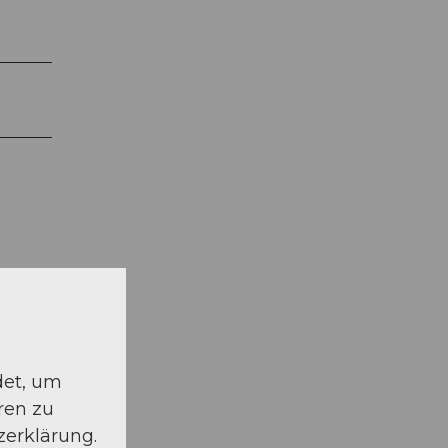
det, um
ren zu
zerklärung.