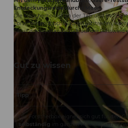
Mit dem Forscherhandbuch, Säure-Testst
Entdeckungsreise durchs Moor.
Die Forscherbox ist an der Tal- und Bergsta
Forscherhandbuch, Säure-Teststreifen, Kom
Faust die Moorlandschaft auf der Rossweid 
© Jana Richter |
CC-BY-ND
Gut zu wissen
Tipp
Die Forscherbox eignet sich gut für den
selbständig
im ganzen Mooraculum verwe