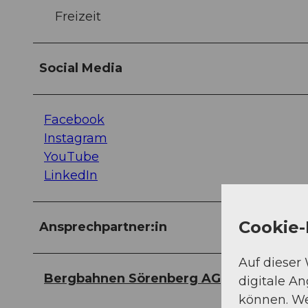
Freizeit
Social Media
Facebook
Instagram
YouTube
LinkedIn
Cookie-
Ansprechpartner:in
Auf dieser
Bergbahnen Sörenberg AG
digitale A
können. We