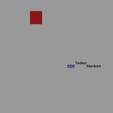
DE
ebcams
Merkzettel
Suche
Shop
Teilen
PDF
Merken