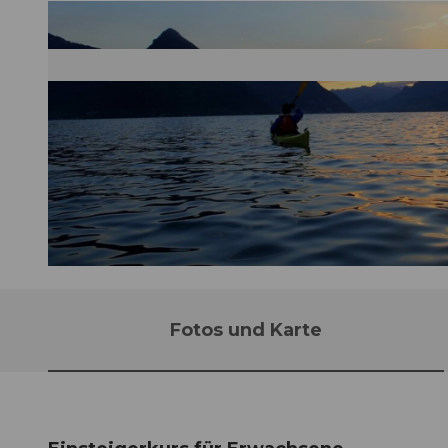
©
CC-BY-NC-ND
Fotos und Karte