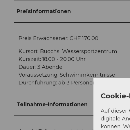
Preisinformationen
Preis Erwachsener: CHF 170.00
Kursort: Buochs, Wassersportzentrum
Kurszeit: 18.00 - 20.00 Uhr
Dauer: 3 Abende
Voraussetzung: Schwimmkenntnisse
Durchführung: ab 3 Personen
Cookie-
Teilnahme-Informationen
Auf dieser
digitale A
können. We