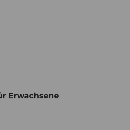
Informieren
Buchen
Business
W
für Erwachsene