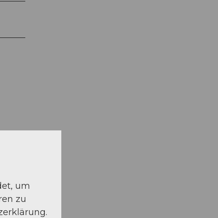
det, um
ren zu
zerklärung.