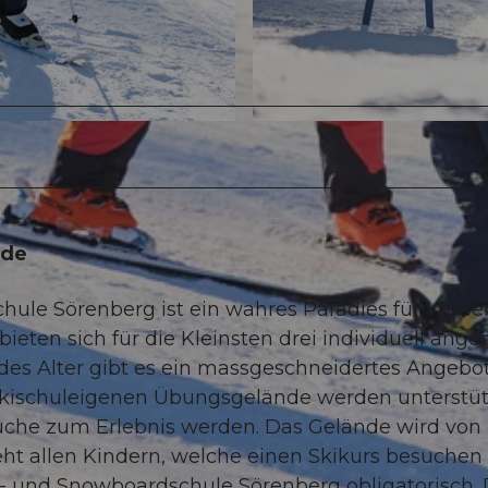
© Bergbahnen Sörenberg AG | Christian Krebs Photog
nde
hule Sörenberg ist ein wahres Paradies für Kinder
bieten sich für die Kleinsten drei individuell ange
edes Alter gibt es ein massgeschneidertes Angebot
m skischuleigenen Übungsgelände werden unterstü
suche zum Erlebnis werden. Das Gelände wird von
ht allen Kindern, welche einen Skikurs besuchen
i- und Snowboardschule Sörenberg obligatorisch.