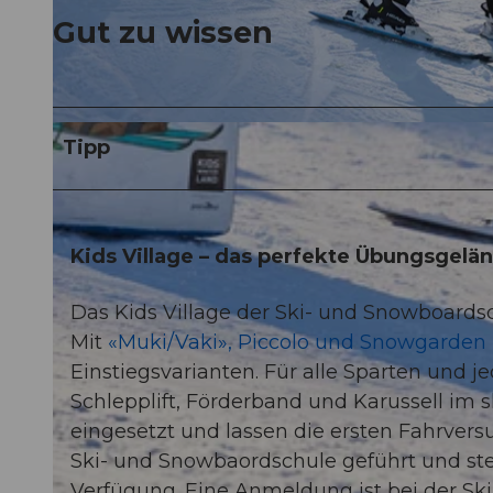
Gut zu wissen
© Bergbahnen Sörenberg AG / Christian Krebs Photography |
CC-BY
Tipp
Kids Village – das perfekte Übungsgelä
Das Kids Village der Ski- und Snowboardsc
Mit
«Muki/Vaki», Piccolo und Snowgarden
Einstiegsvarianten. Für alle Sparten und j
Schlepplift, Förderband und Karussell i
eingesetzt und lassen die ersten Fahrver
Ski- und Snowbaordschule geführt und ste
Verfügung. Eine Anmeldung ist bei der Sk