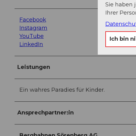
Sie haben 
Ihrer Pers
Facebook
Datenschu
Instagram
YouTube
Ich bin n
LinkedIn
Leistungen
Ein wahres Paradies für Kinder.
Ansprechpartner:in
Bergbahnen Sörenberg AG