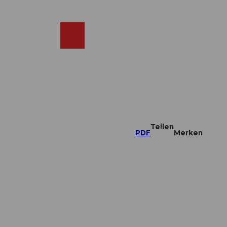
DE
ebcams
Merkzettel
Suche
Shop
Teilen
PDF
Merken