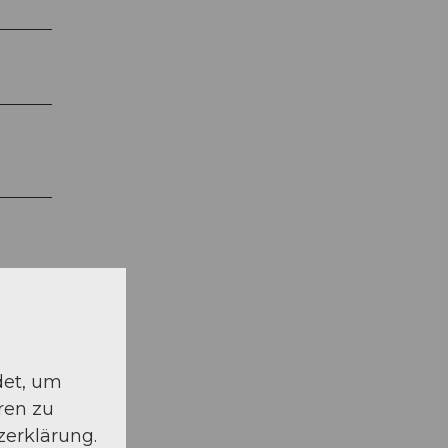
det, um
ren zu
zerklärung.