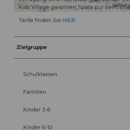
Kids Village garantiert Spass pur beim Erl
© UNESCO Biosphäre Entlebuch / Ruedi Flück, RUEDI FLUECK |
CC-BY-NC-ND
Tarife finden Sie
HIER
Zielgruppe
Schulklassen
Familien
Kinder 3-6
Kinder 6-10