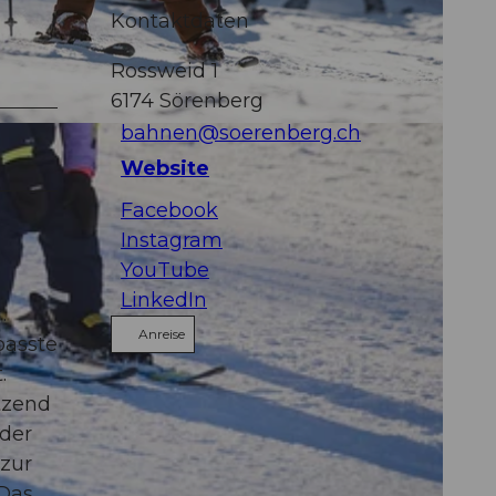
Kontaktdaten
Rossweid 1
6174
Sörenberg
bahnen@soerenberg.ch
raphy |
CC-BY
Website
Facebook
Instagram
YouTube
LinkedIn
.
Anreise
passte
.
tzend
 der
 zur
 Das