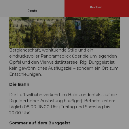
Buchen
Der stille Gipfel über dem Vierwaldstättersee.
Route
Nur acht Minuten trennen Sie vom Alltag. Ab der
b
© ZUERRER FOTOGRAFIE, ZUERRER FOTOG
RAFIC
Talstation Obergschwend, rund 5 Kilometer oberhalb
u
von Gersau, bringt Sie die kleine Luftseilbahn auf 1'551
r
m ü. M. – dorthin, wo Ruhe, Weitblick und Natur den
g
Takt bestimmen. Oben erwartet Sie eine intakte
g
Berglandschaft, wohltuende Stille und ein
© ZUERRER FOTOGRAFIE, ZUERRER FOTOGRAFIC
e
eindrucksvoller Panoramablick über die umliegenden
i
Gipfel und den Vierwaldstättersee. Rigi Burggeist ist
s
kein gewöhnliches Ausflugsziel – sondern ein Ort zum
t
Entschleunigen.
.
j
Die Bahn
p
Die Luftseilbahn verkehrt im Halbstundentakt auf die
g
Rigi (bei hoher Auslastung häufiger). Betriebszeiten:
täglich 08.00–18.00 Uhr (Freitag und Samstag bis
20:00 Uhr)
Sommer auf dem Burggeist