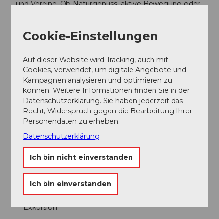
und Vereine. Ob Naturgenuss, aktive Bewegung oder
entspannte Auszeit – hier kommen Ruhesuchende,
Sportbegeisterte und Geniesser gleichermassen auf
Cookie-Einstellungen
ihre Kosten.
Auf dieser Website wird Tracking, auch mit
Cookies, verwendet, um digitale Angebote und
Gut zu wissen
Kampagnen analysieren und optimieren zu
können. Weitere Informationen finden Sie in der
Datenschutzerklärung. Sie haben jederzeit das
Recht, Widerspruch gegen die Bearbeitung Ihrer
Wichtige Mitteilung
Personendaten zu erheben.
Bahn und Restaurant infolge Revision vom 16.11.2026
Datenschutzerklärung
bis 03.12.2026 geschlossen. Informationen zu den
Öffnungszeiten des Berggasthauses finden Sie
hier.
Ich bin nicht einverstanden
Ich bin einverstanden
Kategorien
Exkursion