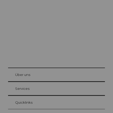
Ausflugstipps in
Luzern
Die Stadt. Der See. Die Berge.
© Be
at Bre
chbü
hl
Über uns
Gästekarte Luzern
Ihre Vorteile als Übernachtungsgast
Services
Quicklinks