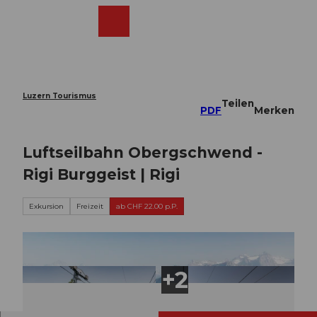
Z
u
Webcams
Merkzettel
Suche
Menü
Shop
m
I
n
h
a
Luzern Tourismus
Teilen
l
PDF
Merken
t
Luftseilbahn Obergschwend -
Rigi Burggeist | Rigi
Exkursion
Freizeit
ab CHF 22.00 p.P.