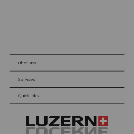
© Be
at Bre
chbü
hl
Über uns
Gästekarte Luzern
Ihre Vorteile als Übernachtungsgast
Services
Quicklinks