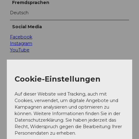
Fremdsprachen
Deutsch
Social Media
Facebook
Instagram
YouTube
Cookie-Einstellungen
Unsere Empfehlung
Auf der Karte anschauen
Auf dieser Website wird Tracking, auch mit
Cookies, verwendet, um digitale Angebote und
Kampagnen analysieren und optimieren zu
CC-
BY-
können. Weitere Informationen finden Sie in der
Galgenfrist in Luzern – pur und ohne
NC-
ND
Datenschutzerklärung. Sie haben jederzeit das
Zensur
Recht, Widerspruch gegen die Bearbeitung Ihrer
Führung
Personendaten zu erheben.