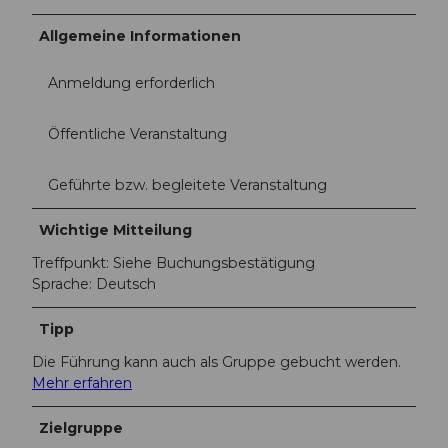
ü
h
Allgemeine Informationen
r
u
Anmeldung erforderlich
n
g
e
Öffentliche Veranstaltung
n
1
Geführte bzw. begleitete Veranstaltung
0
.
Wichtige Mitteilung
j
p
Treffpunkt: Siehe Buchungsbestätigung
g
Sprache: Deutsch
Tipp
Die Führung kann auch als Gruppe gebucht werden.
Mehr erfahren
Zielgruppe