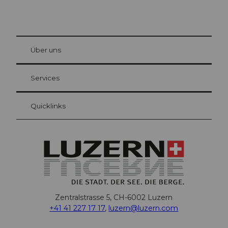
© Be
at Bre
chbü
hl
Über uns
Gästekarte Luzern
Ihre Vorteile als Übernachtungsgast
Services
Quicklinks
Zentralstrasse 5, CH-6002 Luzern
+41 41 227 17 17
,
luzern@luzern.com