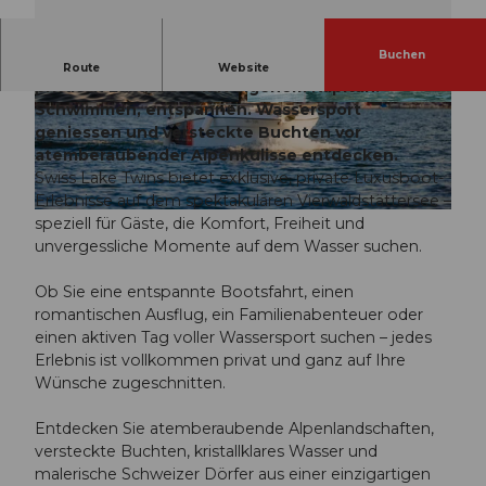
Buchen
Entdecken Sie den Vierwaldstättersee auf einem
Route
Website
privaten Luxusboot mit eigenem Kapitän.
Schwimmen, entspannen. Wassersport
© Swiss Lake Twins / Alfonso Ochoa | KI-opti
© Swiss Lake Twins / Alfonso Ochoa | KI-opti
miert |
CC-BY-NC-ND
miert |
CC-BY-NC-ND
geniessen und versteckte Buchten vor
atemberaubender Alpenkulisse entdecken.
Swiss Lake Twins bietet exklusive, private Luxusboot-
Erlebnisse auf dem spektakulären Vierwaldstättersee –
© Swiss Lake Twins / Alfonso Ochoa | KI-optimiert |
CC-BY-NC-ND
speziell für Gäste, die Komfort, Freiheit und
unvergessliche Momente auf dem Wasser suchen.
Ob Sie eine entspannte Bootsfahrt, einen
romantischen Ausflug, ein Familienabenteuer oder
einen aktiven Tag voller Wassersport suchen – jedes
Erlebnis ist vollkommen privat und ganz auf Ihre
Wünsche zugeschnitten.
Entdecken Sie atemberaubende Alpenlandschaften,
versteckte Buchten, kristallklares Wasser und
malerische Schweizer Dörfer aus einer einzigartigen