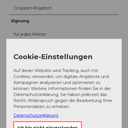
Gruppen-Angebot
Eignung
für jedes Wetter
Preisinformationen
Cookie-Einstellungen
Private Erlebnisse ab 450.00 CHF pro Boot
Essential Escape (2 Stunden): 450.00 CHF
Auf dieser Website wird Tracking, auch mit
„Active Escape“ (3 Stunden): 850.00 CHF
Cookies, verwendet, um digitale Angebote und
„Signature Escape“ (4 Stunden): 850.00 CHF
Kampagnen analysieren und optimieren zu
Maßgeschneiderte Erlebnisse: ab 950.00 CHF
können. Weitere Informationen finden Sie in der
Datenschutzerklärung. Sie haben jederzeit das
Der Preis gilt pro Boot (nicht pro Person) und
Recht, Widerspruch gegen die Bearbeitung Ihrer
beinhaltet einen lizenzierten Kapitän, Treibstoff,
Personendaten zu erheben.
Wasser, Eis, WLAN, Sicherheitsausrüstung und
ausgewählte Wassersportausrüstung. Je nach
Datenschutzerklärung
Abfahrtsort können zusätzliche Abholgebühren
anfallen.
Ich bin nicht einverstanden