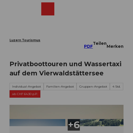
Z
u
Webcams
Merkzettel
Suche
Menü
Shop
m
I
n
h
a
Luzern Tourismus
Teilen
l
PDF
Merken
t
Privatboottouren und Wassertaxi
auf dem Vierwaldstättersee
Individual-Angebot
Familien-Angebot
Gruppen-Angebot
4 Std.
ab CHF 64.30 p.P.