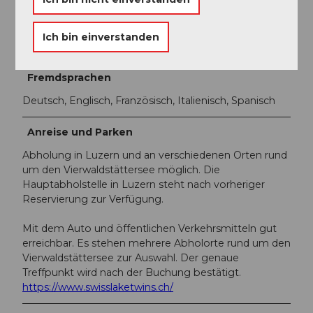
Zahlungsmöglichkeiten
Ich bin einverstanden
Visa, Mastercard, American Express, Twint
Fremdsprachen
Deutsch, Englisch, Französisch, Italienisch, Spanisch
Anreise und Parken
Abholung in Luzern und an verschiedenen Orten rund
um den Vierwaldstättersee möglich. Die
Hauptabholstelle in Luzern steht nach vorheriger
Reservierung zur Verfügung.
Mit dem Auto und öffentlichen Verkehrsmitteln gut
erreichbar. Es stehen mehrere Abholorte rund um den
Vierwaldstättersee zur Auswahl. Der genaue
Treffpunkt wird nach der Buchung bestätigt.
https://www.swisslaketwins.ch/